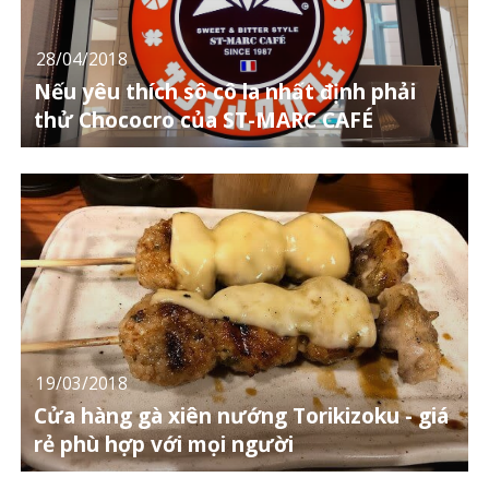
28/04/2018
Nếu yêu thích sô cô la nhất định phải
thử Chococro của ST-MARC CAFÉ
19/03/2018
Cửa hàng gà xiên nướng Torikizoku - giá
rẻ phù hợp với mọi người