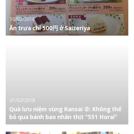
10/02/2018
Ăn trưa chỉ 500円 ở Saizeriya
01/02/2018
Quà lưu niệm vùng Kansai ②: Không thể
bỏ qua bánh bao nhân thịt “551 Horai”