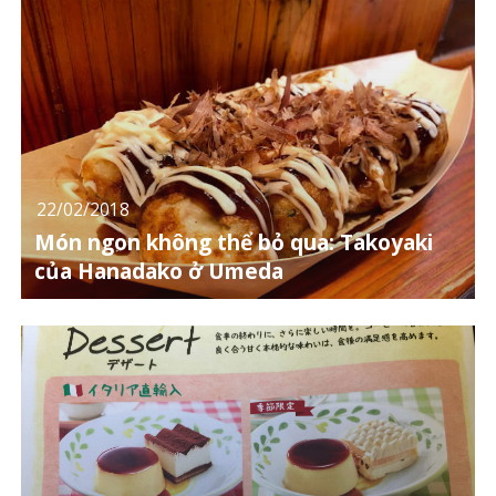
22/02/2018
Món ngon không thể bỏ qua: Takoyaki
của Hanadako ở Umeda