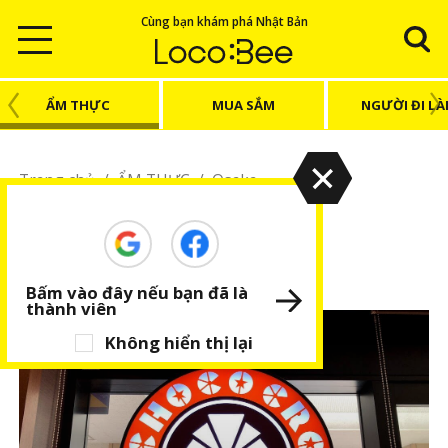
Cùng bạn khám phá Nhật Bản
ẨM THỰC
MUA SẮM
NGƯỜI ĐI L
Trang chủ
/
ẨM THỰC
/
Osaka
Osaka
Khám phá các đặc sản Osaka
Bấm vào đây nếu bạn đã là
thành viên
Không hiển thị lại