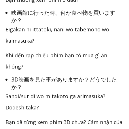
映画館に行った時、何か食べ物を買います
か？
Eigakan ni ittatoki, nani wo tabemono wo
kaimasuka?
Khi đến rạp chiếu phim bạn có mua gì ăn
không?
3D映画を見た事がありますか？どうでした
か？
Sandi/suridi wo mitakoto ga arimasuka?
Dodeshitaka?
Bạn đã từng xem phim 3D chưa? Cảm nhận của