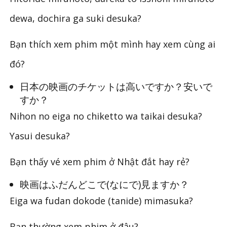
dewa, dochira ga suki desuka?
Bạn thích xem phim một mình hay xem cùng ai
đó?
日本の映画のチケットは高いですか？安いで
すか？
Nihon no eiga no chiketto wa taikai desuka?
Yasui desuka?
Bạn thấy vé xem phim ở Nhật đắt hay rẻ?
映画はふだんどこで(なにで)見ますか？
Eiga wa fudan dokode (tanide) mimasuka?
Bạn thường xem phim ở đâu?