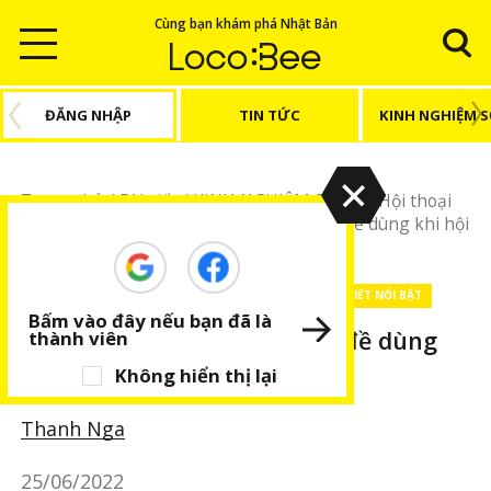
Cùng bạn khám phá Nhật Bản
ĐĂNG NHẬP
TIN TỨC
KINH NGHIỆM 
Trang chủ
/
Bài viết
/
KINH NGHIỆM SỐNG
/
Hội thoại
hàng ngày
/
Các mẫu câu theo từng chủ đề dùng khi hội
thoại hoặc thảo luận
KINH NGHIỆM SỐNG
Hội thoại hàng ngày
BÀI VIẾT NỔI BẬT
Bấm vào đây nếu bạn đã là
Các mẫu câu theo từng chủ đề dùng
thành viên
khi hội thoại hoặc thảo luận
Không hiển thị lại
Thanh Nga
25/06/2022