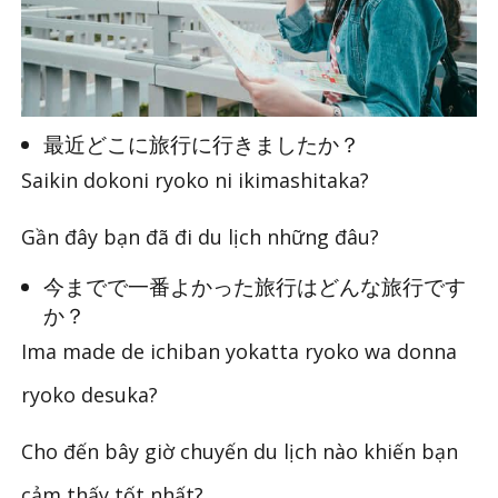
最近どこに旅行に行きましたか？
Saikin dokoni ryoko ni ikimashitaka?
Gần đây bạn đã đi du lịch những đâu?
今までで一番よかった旅行はどんな旅行です
か？
Ima made de ichiban yokatta ryoko wa donna
ryoko desuka?
Cho đến bây giờ chuyến du lịch nào khiến bạn
cảm thấy tốt nhất?