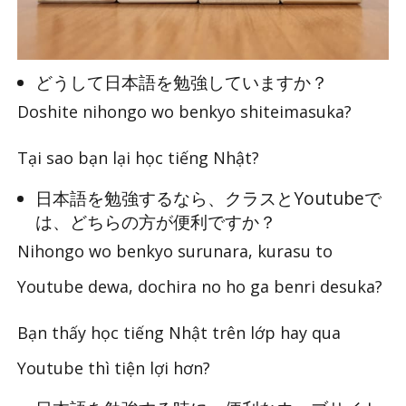
どうして日本語を勉強していますか？
Doshite nihongo wo benkyo shiteimasuka?
Tại sao bạn lại học tiếng Nhật?
日本語を勉強するなら、クラスとYoutubeで
は、どちらの方が便利ですか？
Nihongo wo benkyo surunara, kurasu to
Youtube dewa, dochira no ho ga benri desuka?
Bạn thấy học tiếng Nhật trên lớp hay qua
Youtube thì tiện lợi hơn?