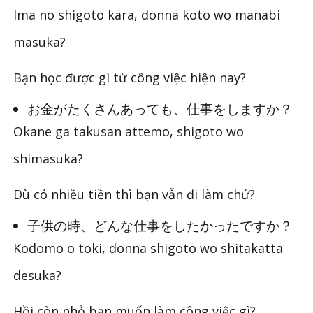
Ima no shigoto kara, donna koto wo manabi
masuka?
Bạn học được gì từ công việc hiện nay?
お金がたくさんあっても、仕事をしますか？
Okane ga takusan attemo, shigoto wo
shimasuka?
Dù có nhiều tiền thì bạn vẫn đi làm chứ?
子供の時、どんな仕事をしたかったですか？
Kodomo o toki, donna shigoto wo shitakatta
desuka?
Hồi còn nhỏ bạn muốn làm công việc gì?