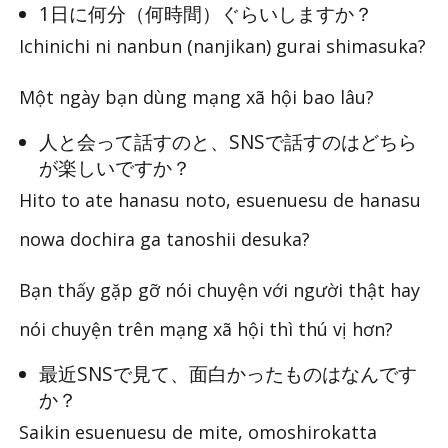
1日に何分（何時間）ぐらいしますか？
Ichinichi ni nanbun (nanjikan) gurai shimasuka?
Một ngày bạn dùng mạng xã hội bao lâu?
人と会って話すのと、SNSで話すのはどちら
が楽しいですか？
Hito to ate hanasu noto, esuenuesu de hanasu
nowa dochira ga tanoshii desuka?
Bạn thấy gặp gỡ nói chuyện với người thật hay
nói chuyện trên mạng xã hội thì thú vị hơn?
最近SNSで見て、面白かったものはなんです
か？
Saikin esuenuesu de mite, omoshirokatta