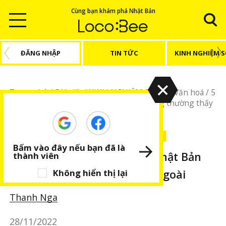
Cùng bạn khám phá Nhật Bản
ĐĂNG NHẬP
TIN TỨC
KINH NGHIỆM 
Trang chủ
/
Bài viết
/
KINH NGHIỆM SỐNG
/
Văn hoá
/
5
điều đặc sắc của văn hóa Nhật Bản không thường thấy
ở nước ngoài
KINH NGHIỆM SỐNG
Văn hoá
BÀI VIẾT NỔI BẬT
Bấm vào đây nếu bạn đã là
5 điều đặc sắc của văn hóa Nhật Bản
thành viên
không thường thấy ở nước ngoài
Không hiển thị lại
Thanh Nga
28/11/2022