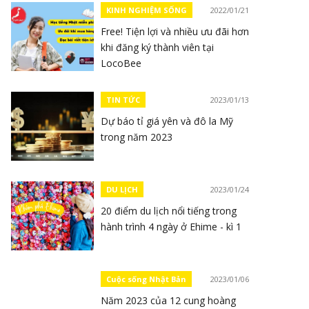
KINH NGHIỆM SỐNG
2022/01/21
Free! Tiện lợi và nhiều ưu đãi hơn
khi đăng ký thành viên tại
LocoBee
TIN TỨC
2023/01/13
Dự báo tỉ giá yên và đô la Mỹ
trong năm 2023
DU LỊCH
2023/01/24
20 điểm du lịch nổi tiếng trong
hành trình 4 ngày ở Ehime - kì 1
Cuộc sống Nhật Bản
2023/01/06
Năm 2023 của 12 cung hoàng