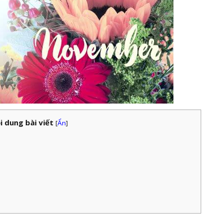
i dung bài viết
[
Ẩn
]