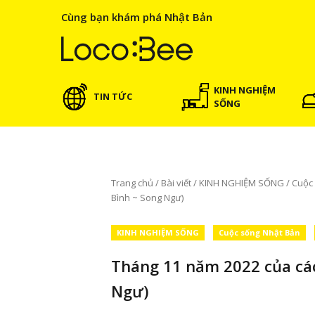
Cùng bạn khám phá Nhật Bản
KINH NGHIỆM
TIN TỨC
SỐNG
Trang chủ
/
Bài viết
/
KINH NGHIỆM SỐNG
/
Cuộc
Bình ~ Song Ngư)
KINH NGHIỆM SỐNG
Cuộc sống Nhật Bản
Tháng 11 năm 2022 của các
Ngư)