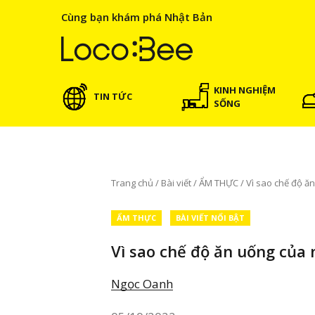
Cùng bạn khám phá Nhật Bản
KINH NGHIỆM
TIN TỨC
SỐNG
Trang chủ
/
Bài viết
/
ẨM THỰC
/
Vì sao chế độ ăn
ẨM THỰC
BÀI VIẾT NỔI BẬT
Vì sao chế độ ăn uống của 
Ngọc Oanh