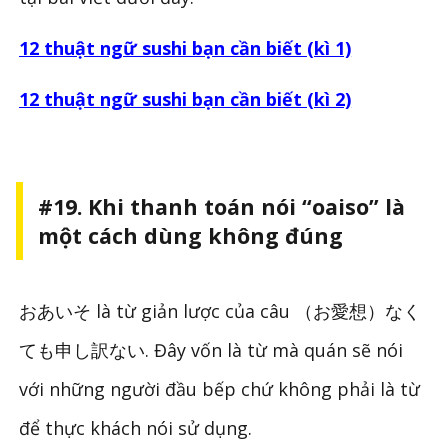
12 thuật ngữ sushi bạn cần biết (kì 1)
12 thuật ngữ sushi bạn cần biết (kì 2)
#19. Khi thanh toán nói “oaiso” là
một cách dùng không đúng
おあいそ là từ giản lược của câu （お愛想）なく
ても申し訳ない. Đây vốn là từ mà quán sẽ nói
với những người đầu bếp chứ không phải là từ
để thực khách nói sử dụng.