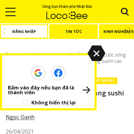
Cùng bạn khám phá Nhật Bản
ĐĂNG NHẬP
TIN TỨC
KINH NGHIỆM 
Trang chủ
/
Bài viết
/
KINH NGHIỆM SỐNG
/
Cuộc sống
Nhật Bản
/
Điều cần biết khi ăn ở nhà hàng sushi cao
cấp (kì 4)
KINH NGHIỆM SỐNG
Cuộc sống Nhật Bản
BÀI VIẾT NỔI BẬT
Bấm vào đây nếu bạn đã là
Điều cần biết khi ăn ở nhà hàng sushi
thành viên
cao cấp (kì 4)
Không hiển thị lại
Ngọc Oanh
26/04/2021