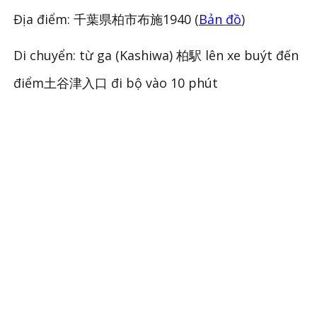
Địa điểm: 千葉県柏市布施1940 (
Bản đồ
)
Di chuyển: từ ga (Kashiwa) 柏駅 lên xe buýt đến
điểm土谷津入口 đi bộ vào 10 phút