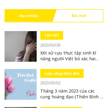
Đọc nhiều
Bài mới
TIN TỨC
2023/02/26
Xét xử cựu thực tập sinh kĩ
năng người Việt bỏ xác hai
con sinh đôi ở Kumamoto
Cuộc sống Nhật Bản
2023/03/02
Tháng 3 năm 2023 của các
cung hoàng đạo (Thiên Bình ~
Song Ngư)