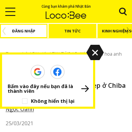
Cùng bạn khám phá Nhật Bản
ĐĂNG NHẬP
TIN TỨC
KINH NGHIỆM 
Trang chủ
/
Bài viết
/
TIN TỨC
/
5 điểm ngắm hoa anh
đào đẹp ở Chiba (2021)
TIN TỨC
BÀI VIẾT NỔI BẬT
5 điểm ngắm hoa anh đào đẹp ở Chiba
Bấm vào đây nếu bạn đã là
thành viên
(2021)
Không hiển thị lại
Ngọc Oanh
25/03/2021