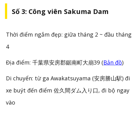
Số 3: Công viên Sakuma Dam
Thời điểm ngắm đẹp: giữa tháng 2 ~ đầu tháng
4
Địa điểm: 千葉県安房郡鋸南町大崩39 (
Bản đồ
)
Di chuyển: từ ga Awakatsuyama (安房勝山駅) đi
xe buýt đến điểm 佐久間ダム入り口, đi bộ ngay
vào