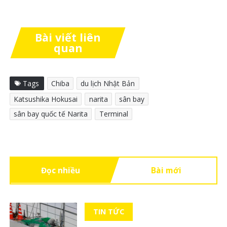
Bài viết liên
quan
Tags
Chiba
du lịch Nhật Bản
Katsushika Hokusai
narita
sân bay
sân bay quốc tế Narita
Terminal
Đọc nhiều
Bài mới
TIN TỨC