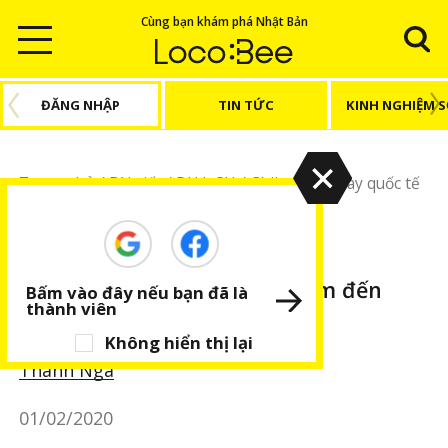
Cùng bạn khám phá Nhật Bản
ĐĂNG NHẬP
TIN TỨC
KINH NGHIỆM 
Trang chủ
/
Bài viết
/
DU LỊCH
/
Chiba
/
Sân bay quốc tế
Narita – điểm đến nghệ thuật ở Chiba
DU LỊCH
Chiba
BÀI VIẾT NỔI BẬT
Sân bay quốc tế Narita – điểm đến
Bấm vào đây nếu bạn đã là
thành viên
nghệ thuật ở Chiba
Không hiển thị lại
Thanh Nga
01/02/2020