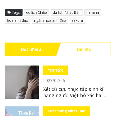
Tags
du lịch Chiba
du lịch Nhật Bản
hanami
hoa anh đào
ngắm hoa anh đào
sakura
Đọc nhiều
Bài mới
TIN TỨC
2023/02/26
Xét xử cựu thực tập sinh kĩ
năng người Việt bỏ xác hai
con sinh đôi ở Kumamoto
Cuộc sống Nhật Bản