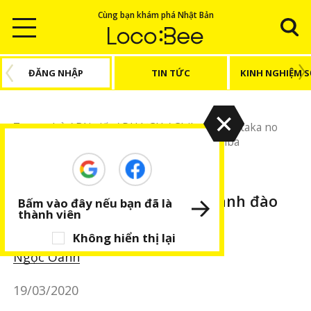
Cùng bạn khám phá Nhật Bản
ĐĂNG NHẬP
TIN TỨC
KINH NGHIỆM 
Trang chủ
/
Bài viết
/
DU LỊCH
/
Chiba
/
Yoshitaka no
Ozakura - cây anh đào hơn 300 tuổi tại Chiba
DU LỊCH
Chiba
BÀI VIẾT NỔI BẬT
Yoshitaka no Ozakura - cây anh đào
Bấm vào đây nếu bạn đã là
thành viên
hơn 300 tuổi tại Chiba
Không hiển thị lại
Ngọc Oanh
19/03/2020