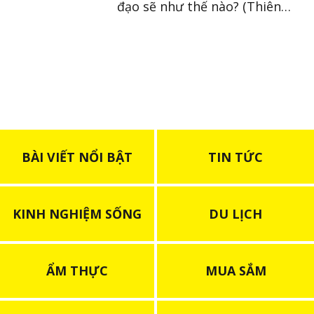
đạo sẽ như thế nào? (Thiên
Bình ~ Song Ngư)
BÀI VIẾT NỔI BẬT
TIN TỨC
KINH NGHIỆM SỐNG
DU LỊCH
ẨM THỰC
MUA SẮM