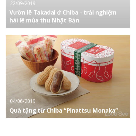
22/09/2019
Vườn lê Takadai ở Chiba - trải nghiệm
hái lê mùa thu Nhật Bản
04/06/2019
Quà tặng từ Chiba “Pinattsu Monaka”