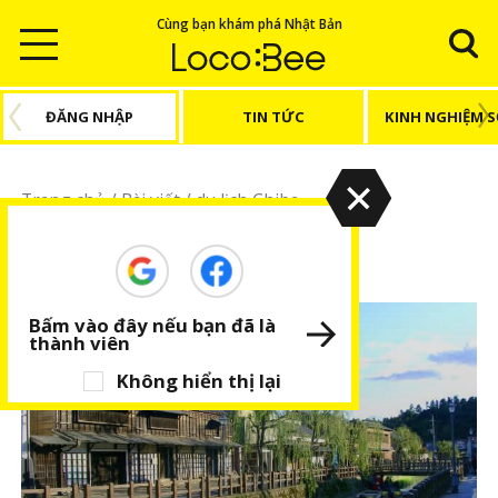
Cùng bạn khám phá Nhật Bản
ĐĂNG NHẬP
TIN TỨC
KINH NGHIỆM 
Trang chủ
/
Bài viết
/
du lịch Chiba
du lịch Chiba
Bấm vào đây nếu bạn đã là
thành viên
Không hiển thị lại