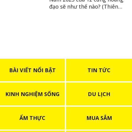
đạo sẽ như thế nào? (Thiên
Bình ~ Song Ngư)
BÀI VIẾT NỔI BẬT
TIN TỨC
KINH NGHIỆM SỐNG
DU LỊCH
ẨM THỰC
MUA SẮM