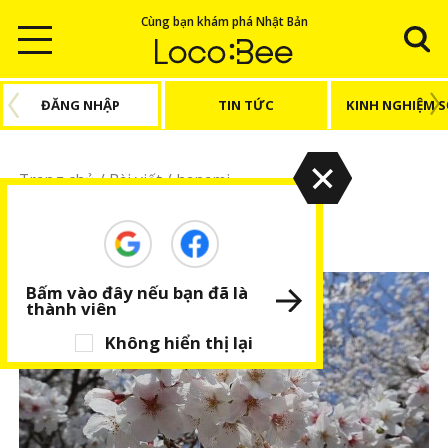
Cùng bạn khám phá Nhật Bản
ĐĂNG NHẬP
TIN TỨC
KINH NGHIỆM 
Trang chủ
/
Bài viết
/
hanami
hanami
Bấm vào đây nếu bạn đã là
thành viên
Không hiển thị lại