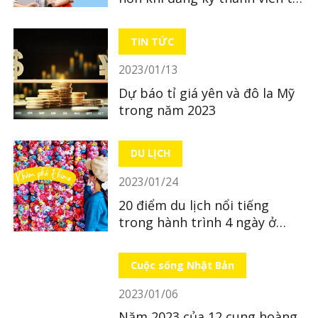
LocoBee
TIN TỨC
2023/01/13
Dự báo tỉ giá yên và đô la Mỹ
trong năm 2023
DU LỊCH
2023/01/24
20 điểm du lịch nổi tiếng
trong hành trình 4 ngày ở
Ehime - kì 1
Cuộc sống Nhật Bản
2023/01/06
Năm 2023 của 12 cung hoàng