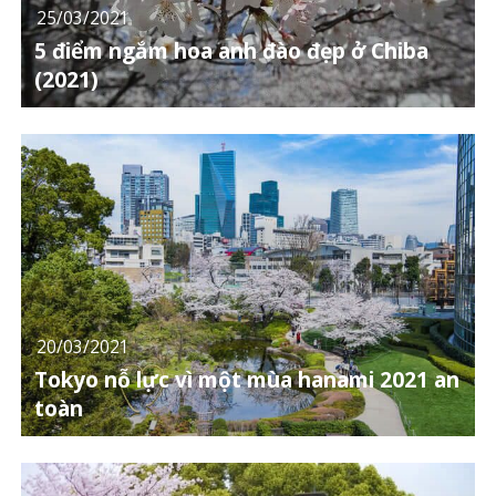
25/03/2021
5 điểm ngắm hoa anh đào đẹp ở Chiba
(2021)
20/03/2021
Tokyo nỗ lực vì một mùa hanami 2021 an
toàn