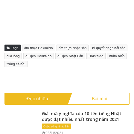
Tags
ẩm thực Hokkaido
ẩm thực Nhật Bản
bí quyết chọn hải sản
cua lông
du lịch Hokkaido
du lịch Nhật Bản
Hokkaido
nhím biển
trứng cá hồi
Đọc nhiều
Bài mới
Giải mã ý nghĩa của 10 tên tiếng Nhật
được đặt nhiều nhất trong năm 2021
Cuộc sống Nhật Bản
03/11/2021