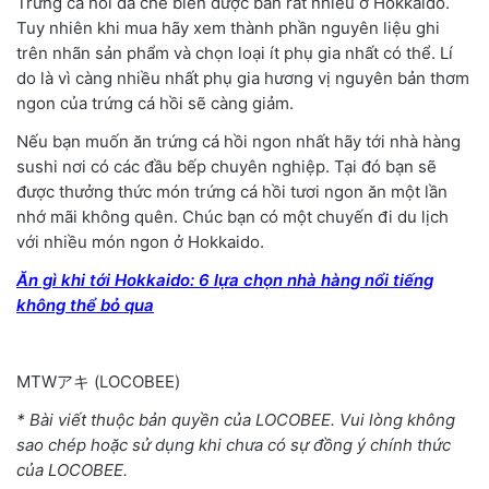
Trứng cá hồi đã chế biến được bán rất nhiều ở Hokkaido.
Tuy nhiên khi mua hãy xem thành phần nguyên liệu ghi
trên nhãn sản phẩm và chọn loại ít phụ gia nhất có thể. Lí
do là vì càng nhiều nhất phụ gia hương vị nguyên bản thơm
ngon của trứng cá hồi sẽ càng giảm.
Nếu bạn muốn ăn trứng cá hồi ngon nhất hãy tới nhà hàng
sushi nơi có các đầu bếp chuyên nghiệp. Tại đó bạn sẽ
được thưởng thức món trứng cá hồi tươi ngon ăn một lần
nhớ mãi không quên. Chúc bạn có một chuyến đi du lịch
với nhiều món ngon ở Hokkaido.
Ăn gì khi tới Hokkaido: 6 lựa chọn nhà hàng nổi tiếng
không thể bỏ qua
MTWアキ
(
LOCOBEE
)
* Bài viết thuộc bản quyền của LOCOBEE. Vui lòng không
sao chép hoặc sử dụng khi chưa có sự đồng ý chính thức
của LOCOBEE.