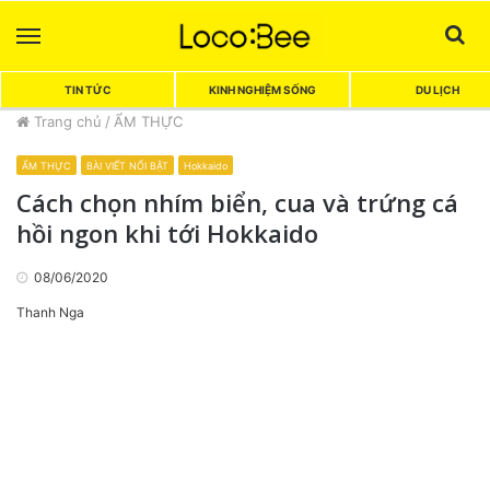
Menu
Sea
TIN TỨC
KINH NGHIỆM SỐNG
DU LỊCH
Trang chủ
/
ẨM THỰC
ẨM THỰC
BÀI VIẾT NỔI BẬT
Hokkaido
Cách chọn nhím biển, cua và trứng cá
hồi ngon khi tới Hokkaido
08/06/2020
Thanh Nga