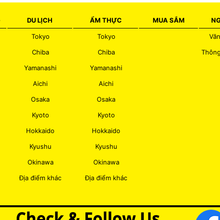
G
DU LỊCH
ẨM THỰC
MUA SẮM
NG
Tokyo
Tokyo
Văn
Chiba
Chiba
Thông
Yamanashi
Yamanashi
Aichi
Aichi
Osaka
Osaka
Kyoto
Kyoto
Hokkaido
Hokkaido
Kyushu
Kyushu
Okinawa
Okinawa
Địa điểm khác
Địa điểm khác