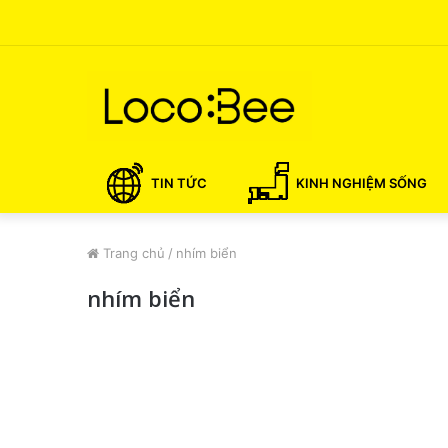
TIN TỨC
KINH NGHIỆM SỐNG
Trang chủ
/
nhím biển
nhím biển