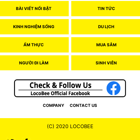
BÀI VIẾT NỔI BẬT
TIN TỨC
KINH NGHIỆM SỐNG
DU LỊCH
ẨM THỰC
MUA SẮM
NGƯỜI ĐI LÀM
SINH VIÊN
COMPANY
CONTACT US
(C) 2020 LOCOBEE