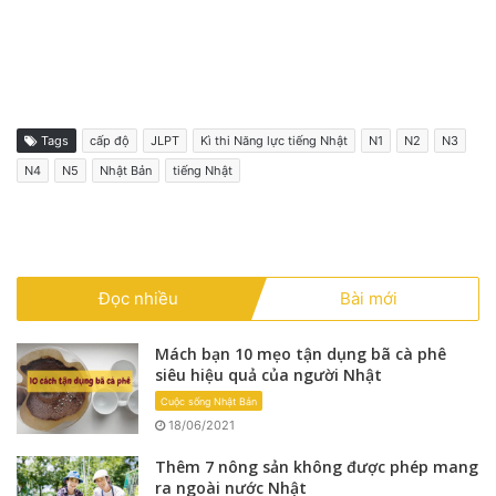
Tags
cấp độ
JLPT
Kì thi Năng lực tiếng Nhật
N1
N2
N3
N4
N5
Nhật Bản
tiếng Nhật
Đọc nhiều
Bài mới
Mách bạn 10 mẹo tận dụng bã cà phê
siêu hiệu quả của người Nhật
Cuộc sống Nhật Bản
18/06/2021
Thêm 7 nông sản không được phép mang
ra ngoài nước Nhật