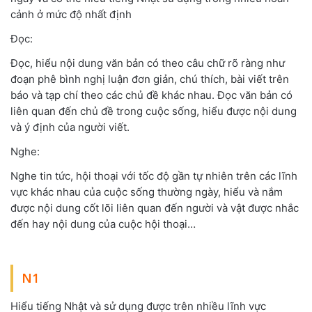
cảnh ở mức độ nhất định
Đọc:
Đọc, hiểu nội dung văn bản có theo câu chữ rõ ràng như
đoạn phê bình nghị luận đơn giản, chú thích, bài viết trên
báo và tạp chí theo các chủ đề khác nhau. Đọc văn bản có
liên quan đến chủ đề trong cuộc sống, hiểu được nội dung
và ý định của người viết.
Nghe:
Nghe tin tức, hội thoại với tốc độ gần tự nhiên trên các lĩnh
vực khác nhau của cuộc sống thường ngày, hiểu và nắm
được nội dung cốt lõi liên quan đến người và vật được nhắc
đến hay nội dung của cuộc hội thoại…
N1
Hiểu tiếng Nhật và sử dụng được trên nhiều lĩnh vực