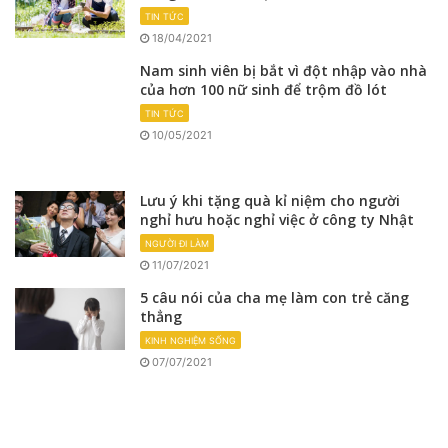
TIN TỨC
18/04/2021
Nam sinh viên bị bắt vì đột nhập vào nhà
của hơn 100 nữ sinh để trộm đồ lót
TIN TỨC
10/05/2021
Lưu ý khi tặng quà kỉ niệm cho người
nghỉ hưu hoặc nghỉ việc ở công ty Nhật
NGƯỜI ĐI LÀM
11/07/2021
5 câu nói của cha mẹ làm con trẻ căng
thẳng
KINH NGHIỆM SỐNG
07/07/2021