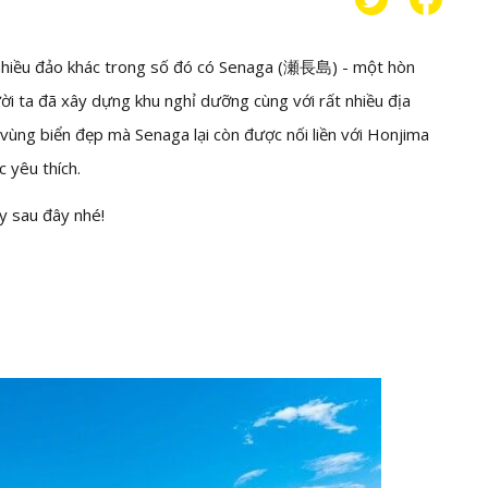
nhiều đảo khác trong số đó có Senaga (
瀬長島
) - một hòn
i ta đã xây dựng khu nghỉ dưỡng cùng với rất nhiều địa
ùng biển đẹp mà Senaga lại còn được nối liền với Honjima
 yêu thích.
y sau đây nhé!