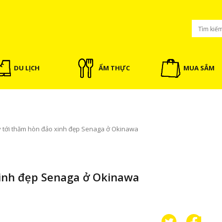
DU LỊCH
ẨM THỰC
MUA SẮM
 tới thăm hòn đảo xinh đẹp Senaga ở Okinawa
xinh đẹp Senaga ở Okinawa