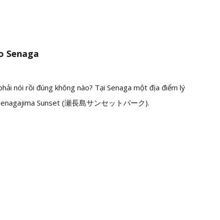
ảo Senaga
phải nói rồi đúng không nào? Tại Senaga một địa điểm lý
enagajima Sunset (
瀬長島サンセットパーク)
.