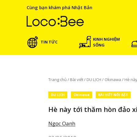
Cùng bạn khám phá Nhật Bản
KINH NGHIỆM
TIN TỨC
SỐNG
Trang chủ
/
Bài viết
/
DU LỊCH
/
Okinawa
/
Hè này
DU LỊCH
Okinawa
BÀI VIẾT NỔI BẬT
Hè này tới thăm hòn đảo 
Ngọc Oanh