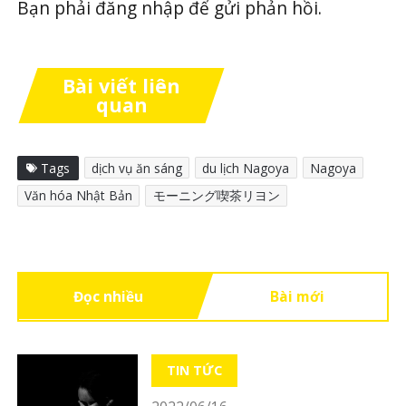
Bạn phải
đăng nhập
để gửi phản hồi.
Bài viết liên
quan
Tags
dịch vụ ăn sáng
du lịch Nagoya
Nagoya
Văn hóa Nhật Bản
モーニング喫茶リヨン
Đọc nhiều
Bài mới
TIN TỨC