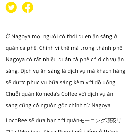
Ở Nagoya mọi người có thói quen ăn sáng ở
quán cà phê. Chính vì thế mà trong thành phố
Nagoya có rất nhiều quán cà phê có dịch vụ ăn
sáng. Dịch vụ ăn sáng là dịch vụ mà khách hàng
sẽ được phục vụ bữa sáng kèm với đồ uống.
Chuỗi quán Komeda’s Coffee với dịch vụ ăn
sáng cũng có nguồn gốc chính từ Nagoya.
LocoBee sẽ đưa bạn tới quánモーニング喫茶リ
ヨン (Moningu Kissa Riyon) nổi tiếng ở thành