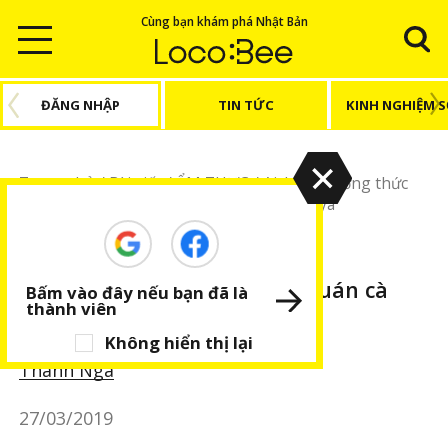
Cùng bạn khám phá Nhật Bản
ĐĂNG NHẬP
TIN TỨC
KINH NGHIỆM 
Trang chủ
/
Bài viết
/
ẨM THỰC
/
Aichi
/
Thưởng thức
buổi sáng tại quán cà phê nổi tiếng Nagoya
ẨM THỰC
Aichi
Thưởng thức buổi sáng tại quán cà
Bấm vào đây nếu bạn đã là
thành viên
phê nổi tiếng Nagoya
Không hiển thị lại
Thanh Nga
27/03/2019