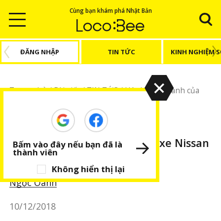
Cùng bạn khám phá Nhật Bản
ĐĂNG NHẬP
TIN TỨC
KINH NGHIỆM 
Trang chủ
/
Bài viết
/
TIN TỨC
/
Hệ thống phanh của
150.000 xe Nissan không đạt tiêu chuẩn
TIN TỨC
Hệ thống phanh của 150.000 xe Nissan
Bấm vào đây nếu bạn đã là
thành viên
không đạt tiêu chuẩn
Không hiển thị lại
Ngọc Oanh
10/12/2018