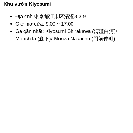
Khu vườn Kiyosumi
Địa chỉ: 東京都江東区清澄3-3-9
Giờ mở cửa: 9:00 ~ 17:00
Ga gần nhất: Kiyosumi Shirakawa (清澄白河)/
Morishita (森下)/ Monza Nakacho (門前仲町)