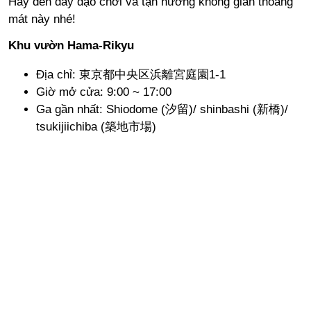
Hãy đến đây dạo chơi và tận hưởng không gian thoáng
mát này nhé!
Khu vườn Hama-Rikyu
Địa chỉ: 東京都中央区浜離宮庭園1-1
Giờ mở cửa: 9:00 ~ 17:00
Ga gần nhất: Shiodome (汐留)/ shinbashi (新橋)/
tsukijiichiba (築地市場)