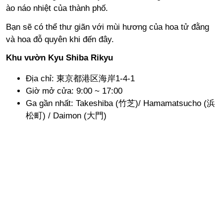
ào náo nhiệt của thành phố.
Bạn sẽ có thể thư giãn với mùi hương của hoa tử đằng
và hoa đỗ quyên khi đến đây.
Khu vườn Kyu Shiba Rikyu
Địa chỉ: 東京都港区海岸1-4-1
Giờ mở cửa: 9:00 ~ 17:00
Ga gần nhất: Takeshiba (竹芝)/ Hamamatsucho (浜
松町) / Daimon (大門)