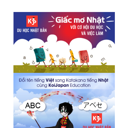
Kì nghỉ lớn nhất tại Nhật Bản – Tuần lễ vàng Golden
Week!
Làm bánh Dorayaki siêu ngon của Doraemon