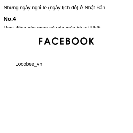
Những ngày nghỉ lễ (ngày lịch đỏ) ở Nhật Bản
Hoạt động cào ngao sò vào mùa hè tại Nhật
Kết quả khảo sát xếp hạng địa điểm du lịch tại Nhật đối
với du khách nước ngoài
Locobee_vn
Akita Inu - loài chó được xem là Di sản quốc gia của
Nhật Bản
Người Nhật Bản cổ đại có khuôn mặt như thế nào?
Trải nghiệm tham gia phiên đấu giá chợ cá Tsukiji nổi
tiếng