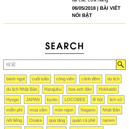
06/05/2018
BÀI VIẾT
NỔI BẬT
bánh ngọt
cuối tuần
công viên
cảnh đêm
du lịch
du lịch Nhật Bản
Harajuku
hoa anh đào
Hokkaido
Hyogo
JAPAN
kyoto
LOCOBEE
lễ hội
lịch sử
miễn phí
mua sắm
món ngon
Nagano
Nhật Bản
nổi tiếng
Osaka
quà tặng
quán cà phê
ramen