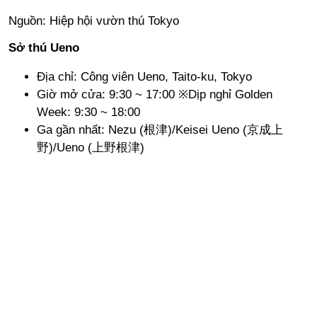
Nguồn: Hiệp hội vườn thú Tokyo
Sở thú Ueno
Địa chỉ: Công viên Ueno, Taito-ku, Tokyo
Giờ mở cửa: 9:30 ~ 17:00 ※Dịp nghỉ Golden
Week: 9:30 ~ 18:00
Ga gần nhất: Nezu (根津)/Keisei Ueno (京成上
野)/Ueno (上野根津)