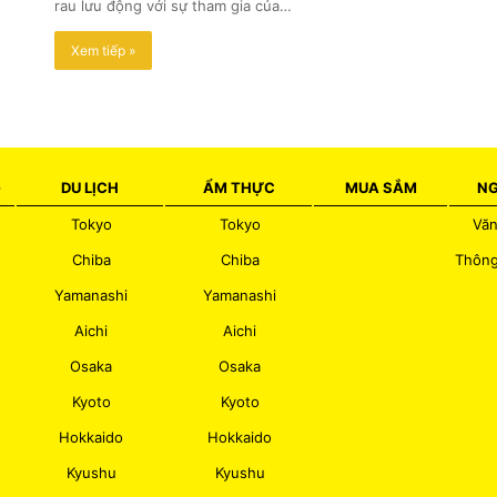
rau lưu động với sự tham gia của…
Xem tiếp »
G
DU LỊCH
ẨM THỰC
MUA SẮM
NG
Tokyo
Tokyo
Văn
Chiba
Chiba
Thông
Yamanashi
Yamanashi
Aichi
Aichi
Osaka
Osaka
Kyoto
Kyoto
Hokkaido
Hokkaido
Kyushu
Kyushu