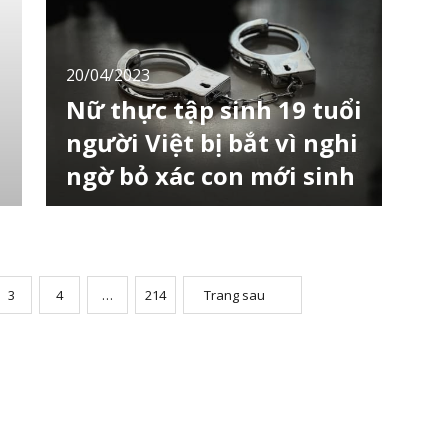
ngày càng trầm trọng. Từ ngày 17/4, Yahoo
đã bắt đầu vận hành thử nghiệm hệ thống th
20/04/2023
Nữ thực tập sinh 19 tuổi
người Việt bị bắt vì nghi
ngờ bỏ xác con mới sinh
Một nữ thực tập sinh kỹ năng người Việt Nam
19 tuổi sống tại thành phố Higashi-Hiroshima,
tỉnh Hiroshima đã bị cảnh sát bắt giữ vì tình
c
nghi bỏ xác con trai mới sinh. Video hiện
trường vụ việc Vụ việc được phát hiện vào
3
4
…
214
Trang sau
ngày 18/4 khi một người đàn ông sống gần
đó tìm thấy thi thể trẻ em không