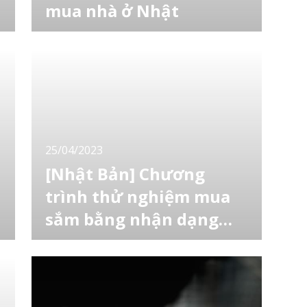
mua nhà ở Nhật
Nếu bạn là người lần đầu thuê nhà ở Nhật,
chắc hẳn bạn sẽ vô cùng ngạc nhiên về số
tiền phải bỏ ra ban đầu, tất nhiên số tiền này
thường cao hơn số tiền bạn tưởng tượng rất
nhiều. Một trong những chi phí ban đầu phát
sinh khi chuyển nhà là “phí môi giới”. Sau đây
hãy cùng LocoBee tìm hiểu phí môi gi
25/04/2023
[Nhật Bản] Chương
trình thử nghiệm mua
sắm bằng nhận dạng
khuôn mặt
Yahoo - công ty công nghệ thông tin lớn của
Nhật Bản đã bắt đầu thử nghiệm thực tế hệ
thống thanh toán sử dụng nhận dạng khuôn
mặt ở Tokyo, nhằm mục đích sử dụng trong
ngành bán lẻ - nơi tình trạng thiếu lao động