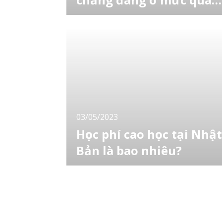
thấp?
Tại Nhật, giáo viên mầm non được cho là
nghề có mức lương thấp, vậy thu nhập trung
bình hàng năm và thu nhập hàng tháng thực
tế là bao nhiêu? Cùng tham khảo bài viết của
LocoBee ngay sau đây! [toc] Tiêu chuẩn vị trí
giáo viên mầm non Chính phủ Nhật Bản đã
công bố kế hoạch dự thảo của Th
03/05/2023
Học phí cao học tại Nhật
Bản là bao nhiêu?
Nhiều sinh viên muốn nghiên cứu sâu về
chuyên ngành cũng như đạt được bằng cấp
cao hơn nên chọn con đường học lên Cao
học. Theo thống kê, trong 10 sinh viên thì có
khoảng 1 sinh viên chọn học lên cao học sau
khi tốt nghiệp đại học. Để giúp bạn lập kế