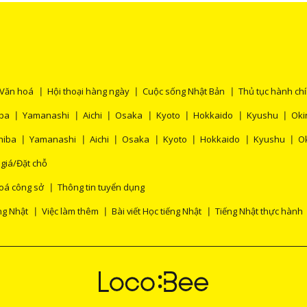
Văn hoá
Hội thoại hàng ngày
Cuộc sống Nhật Bản
Thủ tục hành ch
ba
Yamanashi
Aichi
Osaka
Kyoto
Hokkaido
Kyushu
Ok
hiba
Yamanashi
Aichi
Osaka
Kyoto
Hokkaido
Kyushu
O
 giá/Đặt chỗ
oá công sở
Thông tin tuyển dụng
ng Nhật
Việc làm thêm
Bài viết Học tiếng Nhật
Tiếng Nhật thực hành