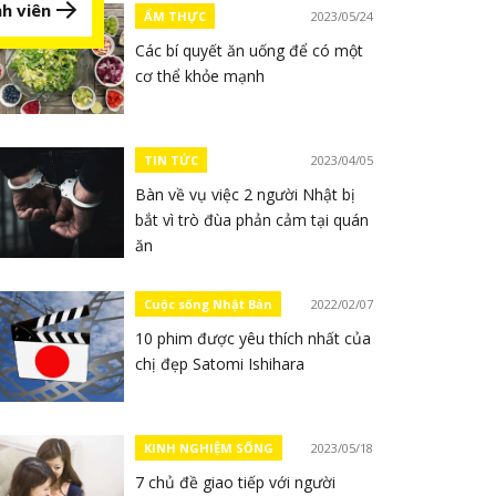
h viên
ẨM THỰC
2023/05/24
Các bí quyết ăn uống để có một
cơ thể khỏe mạnh
TIN TỨC
2023/04/05
Bàn về vụ việc 2 người Nhật bị
bắt vì trò đùa phản cảm tại quán
ăn
Cuộc sống Nhật Bản
2022/02/07
10 phim được yêu thích nhất của
chị đẹp Satomi Ishihara
KINH NGHIỆM SỐNG
2023/05/18
7 chủ đề giao tiếp với người