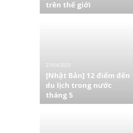
trên thế giới
Kết quả một cuộc khảo sát với đối tượng là
người dân đến từ 101 quốc gia trên thế giới
về quốc gia mà họ muốn nhập cư cho thấy,
Nhật Bản đứng thứ 2 chỉ sau Canada. Giáo
sư Iriyama Akie - người đã sống ở Hoa Kỳ 10
năm và trở về Nhật Bản sau khi từ bỏ quyền
thường trú nhân - nói rằng ông hiểu tại sao
27/04/2023
[Nhật Bản] 12 điểm đến
du lịch trong nước
tháng 5
Tháng 5 là thời điểm tuyệt vời để đi chơi, dã
ngoại. Khi thời tiết ấm lên vào đầu hè, bạn có
thể thưởng thức phong cảnh hoa nở và cây
xanh tươi trên khắp đất nước. Dưới đây, hãy
cùng LocoBee tìm hiểu một số điểm đến du