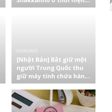
đại
Bạn có biết rằng khối lượng đồng xu 5 yên
tương đương 1 chỉ (1monme) không? [toc]
Lịch sử “Shakkanho'' Ở Nhật Bản trong thời
kỳ Edo, hệ thống đơn vị “Shakkanho'' (尺貫法)
đã được sử dụng dựa trên “Shaku'' cho chiều
dài và “Kan'' cho trọng lượng. Mặc dù luật đo
lường được ban hành vào năm 1951
02/05/2023
[Nhật Bản] Bắt giữ một
người Trung Quốc thu
giữ máy tính chứa hàng
triệu thông tin của
Mới đây, cảnh sát Kanagawa đã bắt giữ một
nhóm 11 nam nữ người Trung Quốc, trong
người dùng
đó có một người đàn ông Trung Quốc là
giám đốc điều hành một công ty tại Nhật do
liên quan đến việc sử dụng trái phép dịch vụ
thanh toán trên điện thoại thông minh. [toc]