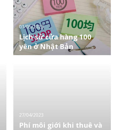
Kết quả điều tra Theo cảnh sát, sau khi
01/05/2023
Lịch sử cửa hàng 100
yên ở Nhật Bản
Cửa hàng 100 yên là một trong những cửa
hàng mang tính biểu tượng ở Nhật Bản. Bạn
chắc chắn sẽ ngạc nhiên bởi rất nhiều loại
sản phẩm được bày bán từ thực phẩm, phụ
kiện nhỏ và đồ dùng cần thiết hàng ngày cho
đến các thiết bị điện tử mới nhất. Bài viết
LocoBee sẽ giới thiệu tới bạn lịch sử của các
c
27/04/2023
Phí môi giới khi thuê và