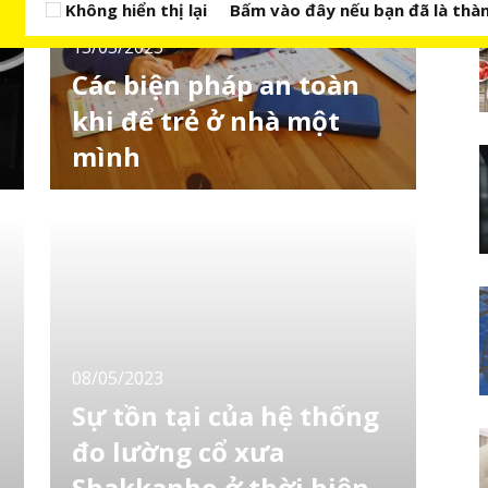
Không hiển thị lại
Bấm vào đây nếu bạn đã là thàn
15/05/2023
Các biện pháp an toàn
khi để trẻ ở nhà một
mình
Theo Bộ Y tế, Lao động và Phúc lợi Nhật
Bản, tính đến tháng 5/2022 có khoảng 15.000
học sinh tiểu học không thể sử dụng dịch vụ
chăm sóc sau giờ học. Số lượng trẻ em trong
danh sách chờ đã giảm do phụ huynh được
làm việc tại nhà vì ảnh hưởng của đại dịch
corona, nhưng hiện nay nó đã tăng trở lại và
08/05/2023
Sự tồn tại của hệ thống
đo lường cổ xưa
Shakkanho ở thời hiện