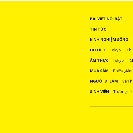
BÀI VIẾT NỔI BẬT
TIN TỨC
KINH NGHIỆM SỐNG
DU LỊCH
Tokyo
Chi
ẨM THỰC
Tokyo
C
MUA SẮM
Phiếu giảm
NGƯỜI ĐI LÀM
Văn h
SINH VIÊN
Trường tiế