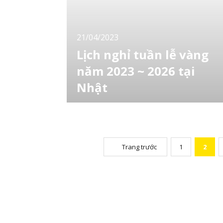
lịch trong nước cho các kỳ nghỉ trong tháng 5
nhé! [toc] 1. Công viên Hit
21/04/2023
Lịch nghỉ tuần lễ vàng
năm 2023 ~ 2026 tại
Nhật
Ở Nhật Bản, một trong những thời điểm lễ
hội sôi động nhất trong năm là khoảng thời
gian nghỉ liên tiếp được gọi là Tuần lễ vàng.
Khoảng thời gian này bao gồm 4 ngày lễ quố
gia và kéo dài từ ngày 29 tháng 4 đến những
Trang trước
1
2
ngày đầu tháng 5. Đây là một trong những
thời điểm thị trường du lịch nhộn nhịp