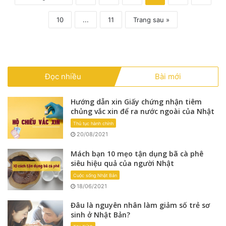
10
...
11
Trang sau »
Đọc nhiều
Bài mới
Hướng dẫn xin Giấy chứng nhận tiêm
chủng vắc xin để ra nước ngoài của Nhật
Thủ tục hành chính
20/08/2021
Mách bạn 10 mẹo tận dụng bã cà phê
siêu hiệu quả của người Nhật
Cuộc sống Nhật Bản
18/06/2021
Đâu là nguyên nhân làm giảm số trẻ sơ
sinh ở Nhật Bản?