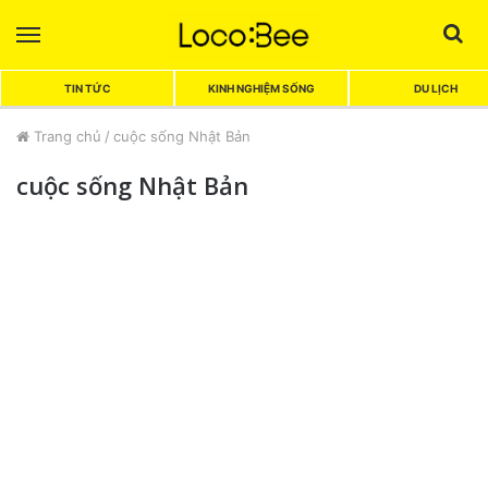
Menu
Sea
TIN TỨC
KINH NGHIỆM SỐNG
DU LỊCH
Trang chủ
/
cuộc sống Nhật Bản
cuộc sống Nhật Bản