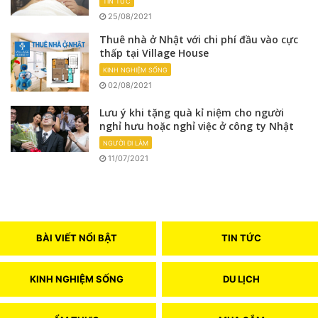
TIN TỨC
25/08/2021
Thuê nhà ở Nhật với chi phí đầu vào cực
thấp tại Village House
KINH NGHIỆM SỐNG
02/08/2021
Lưu ý khi tặng quà kỉ niệm cho người
nghỉ hưu hoặc nghỉ việc ở công ty Nhật
NGƯỜI ĐI LÀM
11/07/2021
BÀI VIẾT NỔI BẬT
TIN TỨC
KINH NGHIỆM SỐNG
DU LỊCH