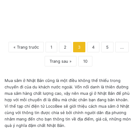
S
a
p
p
o
r
o
« Trang trước
1
2
3
4
5
...
N
o
u
Trang sau »
10
g
a
k
Mua sắm ở Nhật Bản cũng là một điều không thể thiếu trong
k
chuyến đi của du khách nước ngoài. Vốn nổi danh là thiên đường
o
mua sắm hàng chất lượng cao, vậy nên mua gì ở Nhật Bản để phù
u
hợp với mỗi chuyến đi là điều mà chắc chắn bạn đang băn khoăn.
”
Vì thế tạp chí điện tử LocoBee sẽ giới thiệu cách mua sắm ở Nhật
cùng với thông tin được chia sẻ bởi chính người dân địa phương
nhằm mang đến cho bạn thông tin về địa điểm, giá cả, những món
quà ý nghĩa đậm chất Nhật Bản.