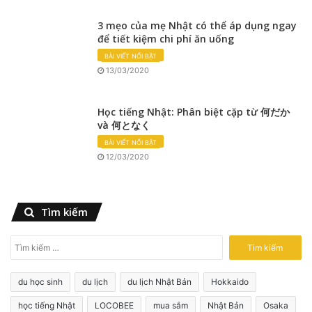
3 mẹo của mẹ Nhật có thể áp dụng ngay
để tiết kiệm chi phí ăn uống
BÀI VIẾT NỔI BẬT
13/03/2020
Học tiếng Nhật: Phân biệt cặp từ 何だか
và 何となく
BÀI VIẾT NỔI BẬT
12/03/2020
Tìm kiếm
T
ì
m
du học sinh
du lịch
du lịch Nhật Bản
Hokkaido
k
i
học tiếng Nhật
LOCOBEE
mua sắm
Nhật Bản
Osaka