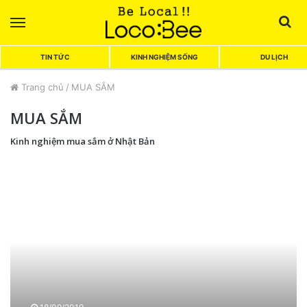
Menu
Sea
TIN TỨC
KINH NGHIỆM SỐNG
DU LỊCH
Trang chủ
/
MUA SẮM
MUA SẮM
Kinh nghiệm mua sắm ở Nhật Bản
Q
u
à
t
ặ
n
g
t
ừ
Y