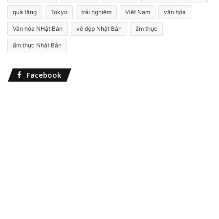
ế
quà tặng
Tokyo
trải nghiệm
Việt Nam
văn hóa
m
c
Văn hóa NHật Bản
vẻ đẹp Nhật Bản
ẩm thực
h
o
ẩm thực Nhật Bản
:
Facebook