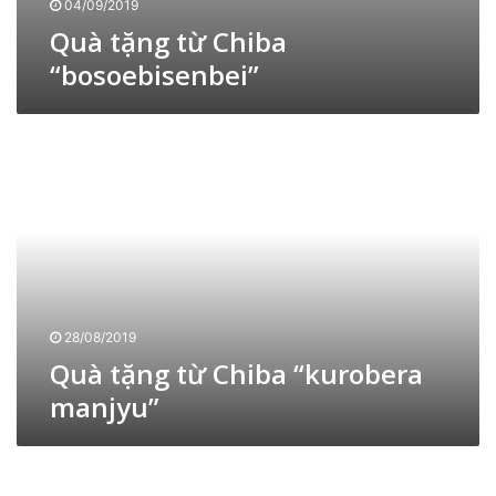
04/09/2019
s
Quà tặng từ Chiba
o
“bosoebisenbei”
e
b
i
Q
s
u
e
à
n
t
b
ặ
e
n
i
g
”
t
ừ
C
28/08/2019
h
Quà tặng từ Chiba “kurobera
i
manjyu”
b
a
“
Q
k
u