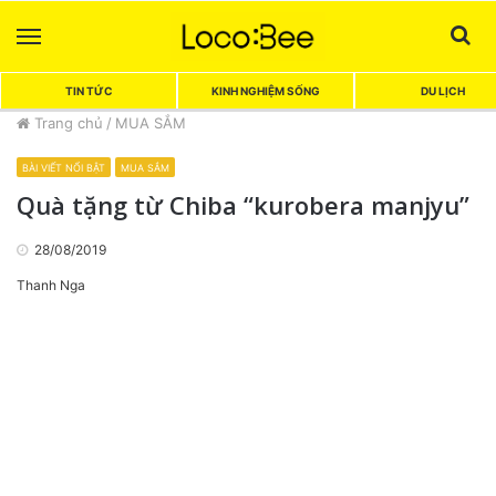
Menu
Sea
TIN TỨC
KINH NGHIỆM SỐNG
DU LỊCH
Trang chủ
/
MUA SẮM
BÀI VIẾT NỔI BẬT
MUA SẮM
Quà tặng từ Chiba “kurobera manjyu”
28/08/2019
Thanh Nga