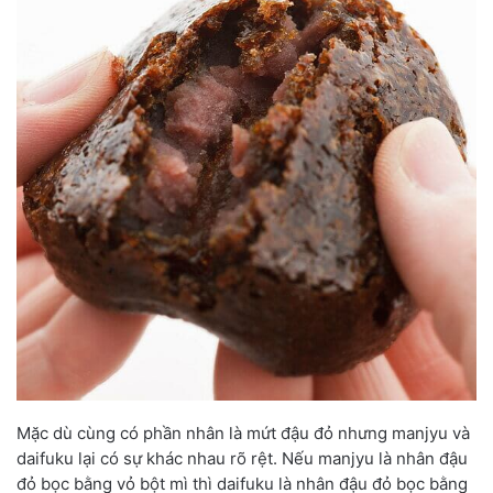
Mặc dù cùng có phần nhân là mứt đậu đỏ nhưng manjyu và
daifuku lại có sự khác nhau rõ rệt. Nếu manjyu là nhân đậu
đỏ bọc bằng vỏ bột mì thì daifuku là nhân đậu đỏ bọc bằng