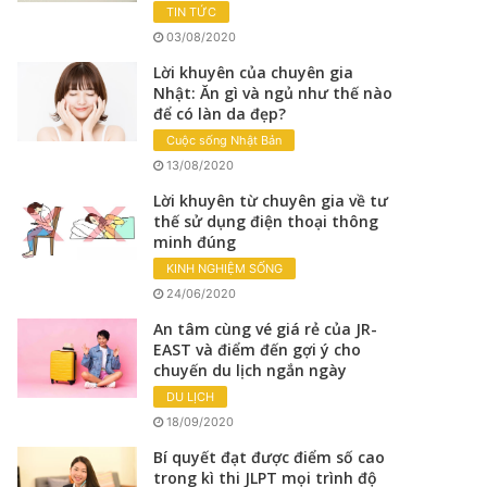
TIN TỨC
03/08/2020
Lời khuyên của chuyên gia
Nhật: Ăn gì và ngủ như thế nào
để có làn da đẹp?
Cuộc sống Nhật Bản
13/08/2020
Lời khuyên từ chuyên gia về tư
thế sử dụng điện thoại thông
minh đúng
KINH NGHIỆM SỐNG
24/06/2020
An tâm cùng vé giá rẻ của JR-
EAST và điểm đến gợi ý cho
chuyến du lịch ngắn ngày
DU LỊCH
18/09/2020
Bí quyết đạt được điểm số cao
trong kì thi JLPT mọi trình độ