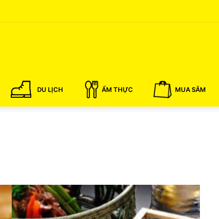
DU LỊCH
ẨM THỰC
MUA SẮM
Ă
n
g