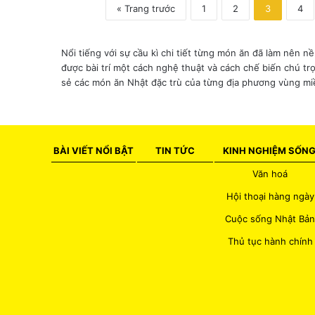
a
« Trang trước
1
2
3
4
k
a
Nổi tiếng với sự cầu kì chi tiết từng món ăn đã làm nên 
được bài trí một cách nghệ thuật và cách chế biến chú t
sẻ các món ăn Nhật đặc trù của từng địa phương vùng miền
BÀI VIẾT NỔI BẬT
TIN TỨC
KINH NGHIỆM SỐN
Văn hoá
Hội thoại hàng ngày
Cuộc sống Nhật Bản
Thủ tục hành chính