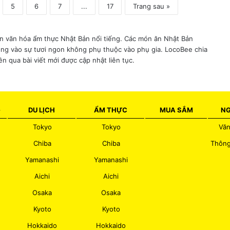
N
5
6
7
...
17
Trang sau »
a
g
a
nền văn hóa ẩm thực Nhật Bản nổi tiếng. Các món ăn Nhật Bản
n
rọng vào sự tươi ngon không phụ thuộc vào phụ gia. LocoBee chia
o
 qua bài viết mới được cập nhật liên tục.
G
DU LỊCH
ẨM THỰC
MUA SẮM
NG
Tokyo
Tokyo
Văn
Chiba
Chiba
Thông
Yamanashi
Yamanashi
Aichi
Aichi
Osaka
Osaka
Kyoto
Kyoto
Hokkaido
Hokkaido