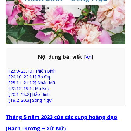
Nội dung bài viết
[
Ẩn
]
[23.9-23.10] Thiên Bình
[24.10-22.11] Bọ Cạp
[23.11-21.12] Nhân Mã
[22.12-19.1] Ma Kết
[20.1-18.2] Bảo Bình
[19.2-20.3] Song Ngư
Tháng 5 năm 2023 của các cung hoàng đạo
(Bạch Dương ~ Xử Nữ)