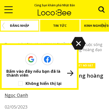
Cùng bạn khám phá Nhật Bản
ĐĂNG NHẬP
TIN TỨC
KINH NGHIỆM 
Trang chủ
/
Bài viết
/
KINH NGHIỆM SỐNG
/
Cuộc sống
Nhật Bản
/
Tháng 5 năm 2023 của các cung hoàng đạo
(Thiên Bình ~ Song Ngư)
KINH NGHIỆM SỐNG
Cuộc sống Nhật Bản
BÀI VIẾT NỔI BẬT
Bấm vào đây nếu bạn đã là
Tháng 5 năm 2023 của các cung hoàng
thành viên
đạo (Thiên Bình ~ Song Ngư)
Không hiển thị lại
Ngọc Oanh
02/05/2023