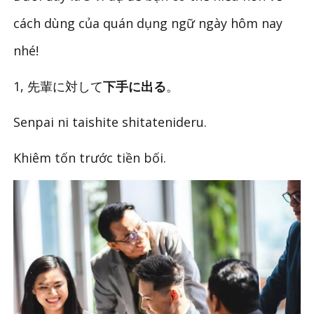
cách dùng của quán dụng ngữ ngày hôm nay
nhé!
1, 先輩に対して
下手に出る
。
Senpai ni taishite shitatenideru.
Khiêm tốn trước tiền bối.