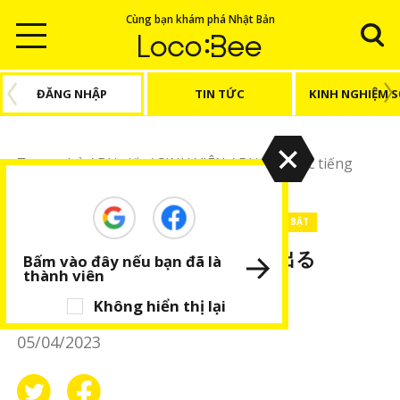
Cùng bạn khám phá Nhật Bản
ĐĂNG NHẬP
TIN TỨC
KINH NGHIỆM 
Trang chủ
/
Bài viết
/
SINH VIÊN
/
Bài viết Học tiếng
Nhật
/
Giao tiếp tiếng Nhật: 下手に出る
SINH VIÊN
Bài viết Học tiếng Nhật
BÀI VIẾT NỔI BẬT
Giao tiếp tiếng Nhật: 下手に出る
Bấm vào đây nếu bạn đã là
thành viên
Ngọc Oanh
Không hiển thị lại
05/04/2023