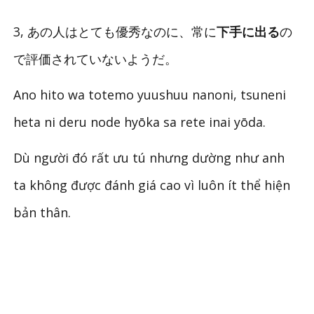
3, あの人はとても優秀なのに、常に
下手に出る
の
で評価されていないようだ。
Ano hito wa totemo yuushuu nanoni, tsuneni
heta ni deru node hyōka sa rete inai yōda.
Dù người đó rất ưu tú nhưng dường như anh
ta không được đánh giá cao vì luôn ít thể hiện
bản thân.