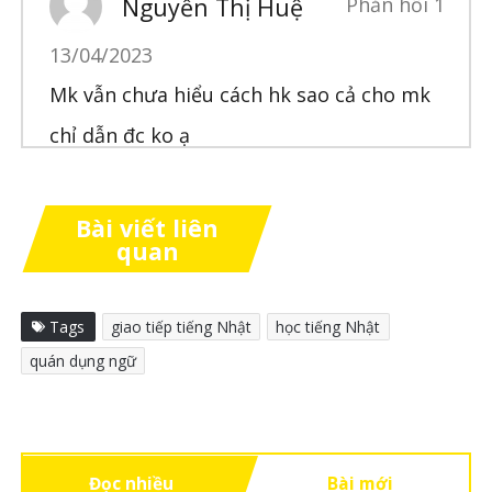
Nguyễn Thị Huệ
Phản hồi 1
13/04/2023
Mk vẫn chưa hiểu cách hk sao cả cho mk
chỉ dẫn đc ko ạ
Bài viết liên
quan
Thanh Nga
Tags
giao tiếp tiếng Nhật
học tiếng Nhật
19/04/2023
quán dụng ngữ
Chào bạn, bạn vào mục Sinh viên,
chọn Tiếng Nhật thực hành để học
qua các video nhé.
Đọc nhiều
Bài mới