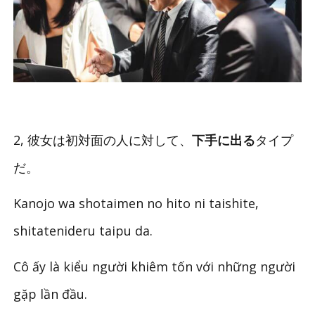
2, 彼女は初対面の人に対して、
下手に出る
タイプ
だ。
Kanojo wa shotaimen no hito ni taishite,
shitatenideru taipu da.
Cô ấy là kiểu người khiêm tốn với những người
gặp lần đầu.