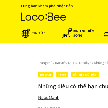
Cùng bạn khám phá Nhật Bản
KINH NGHIỆM
TIN TỨC
SỐNG
Trang chủ
/
Bài viết
/
DU LỊCH
/
Tokyo
/
Những điề
DU LỊCH
Tokyo
BÀI VIẾT NỔI BẬT
Những điều có thể bạn chư
Ngọc Oanh