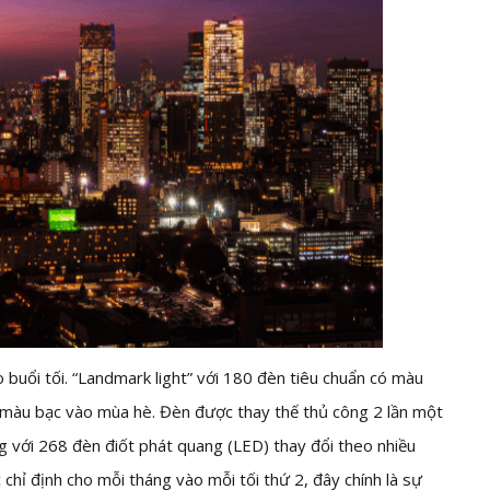
 buổi tối. “Landmark light” với 180 đèn tiêu chuẩn có màu
màu bạc vào mùa hè. Đèn được thay thế thủ công 2 lần một
 với 268 đèn điốt phát quang (LED) thay đổi theo nhiều
hỉ định cho mỗi tháng vào mỗi tối thứ 2, đây chính là sự