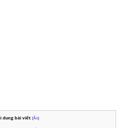
i dung bài viết
[
Ẩn
]