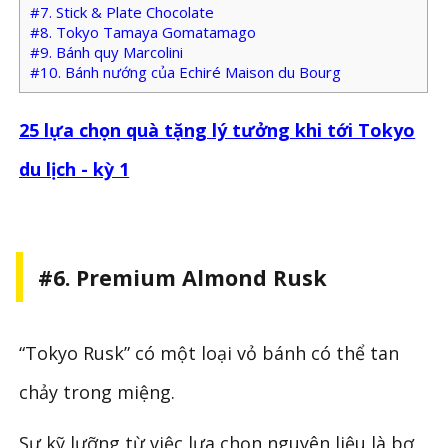
#7. Stick & Plate Chocolate
#8. Tokyo Tamaya Gomatamago
#9. Bánh quy Marcolini
#10. Bánh nướng của Echiré Maison du Bourg
25 lựa chọn quà tặng lý tưởng khi tới Tokyo
du lịch - kỳ 1
#6. Premium Almond Rusk
“Tokyo Rusk” có một loại vỏ bánh có thể tan
chảy trong miệng.
Sự kỹ lưỡng từ việc lựa chọn nguyên liệu là bơ