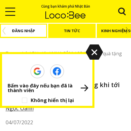
Cùng bạn khám phá Nhật Bản
ĐĂNG NHẬP
TIN TỨC
KINH NGHIỆM 
Trang chủ
/
Bài viết
/
MUA SẮM
/
25 lựa chọn quà tặng
lý tưởng khi tới Tokyo du lịch - kỳ 2
MUA SẮM
BÀI VIẾT NỔI BẬT
25 lựa chọn quà tặng lý tưởng khi tới
Bấm vào đây nếu bạn đã là
thành viên
Tokyo du lịch - kỳ 2
Không hiển thị lại
Ngọc Oanh
04/07/2022