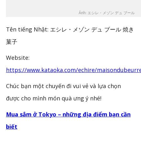
Ảnh: エシレ・メゾン デュ ブール
Tên tiếng Nhật: エシレ・メゾン デュ ブール 焼き
菓子
Website:
https://www.kataoka.com/echire/maisondubeurr
Chúc bạn một chuyến đi vui vẻ và lựa chọn
được cho mình món quà ưng ý nhé!
Mua sắm ở Tokyo – những địa điểm bạn cần
biết