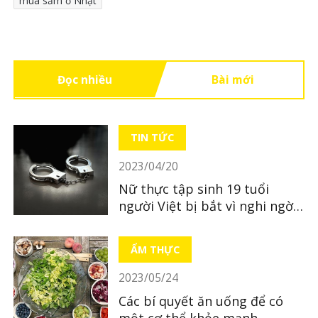
mua sắm ở Nhật
Đọc nhiều
Bài mới
TIN TỨC
2023/04/20
Nữ thực tập sinh 19 tuổi
người Việt bị bắt vì nghi ngờ
bỏ xác con mới sinh
ẨM THỰC
2023/05/24
Các bí quyết ăn uống để có
một cơ thể khỏe mạnh