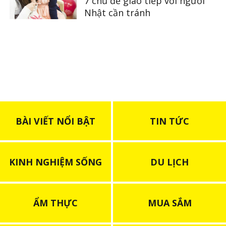
7 chủ đề giao tiếp với người
Nhật cần tránh
BÀI VIẾT NỔI BẬT
TIN TỨC
KINH NGHIỆM SỐNG
DU LỊCH
ẨM THỰC
MUA SẮM