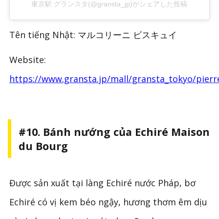
東京駅 グランスタ(@gransta_jp)がシェアした投稿
Tên tiếng Nhật: マルコリーニ ビスキュイ
Website:
https://www.gransta.jp/mall/gransta_tokyo/pierr
#10. Bánh nướng của Echiré Maison
du Bourg
Được sản xuất tại làng Echiré nước Pháp, bơ
Echiré có vị kem béo ngậy, hương thơm êm dịu