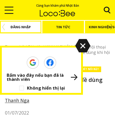
Cùng bạn khám phá Nhật Bản
ĐĂNG NHẬP
TIN TỨC
KINH NGHIỆM 
Trang chủ
/
Bài viết
/
KINH NGHIỆM SỐNG
/
Hội thoại
hàng ngày
/
Các mẫu câu theo từng chủ đề dùng khi hội
thoại
KINH NGHIỆM SỐNG
Hội thoại hàng ngày
BÀI VIẾT NỔI BẬT
Bấm vào đây nếu bạn đã là
Các mẫu câu theo từng chủ đề dùng
thành viên
khi hội thoại
Không hiển thị lại
Thanh Nga
01/07/2022