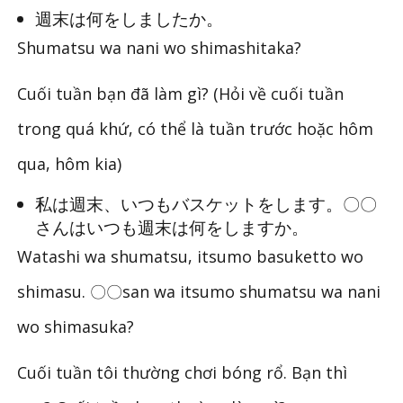
週末は何をしましたか。
Shumatsu wa nani wo shimashitaka?
Cuối tuần bạn đã làm gì? (Hỏi về cuối tuần
trong quá khứ, có thể là tuần trước hoặc hôm
qua, hôm kia)
私は週末、いつもバスケットをします。〇〇
さんはいつも週末は何をしますか。
Watashi wa shumatsu, itsumo basuketto wo
shimasu. 〇〇san wa itsumo shumatsu wa nani
wo shimasuka?
Cuối tuần tôi thường chơi bóng rổ. Bạn thì