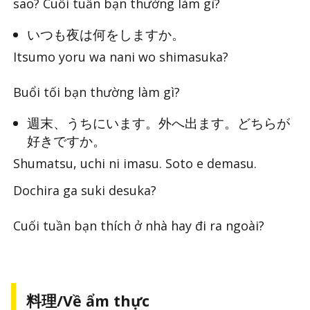
sao? Cuối tuần bạn thường làm gì?
いつも夜は何をしますか。
Itsumo yoru wa nani wo shimasuka?
Buổi tối bạn thường làm gì?
週末、うちにいます。外へ出ます。どちらが
好きですか。
Shumatsu, uchi ni imasu. Soto e demasu.
Dochira ga suki desuka?
Cuối tuần bạn thích ở nhà hay đi ra ngoài?
料理/Về ẩm thực