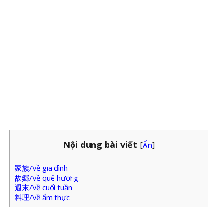
Nội dung bài viết
[
Ẩn
]
家族/Về gia đình
故郷/Về quê hương
週末/Về cuối tuần
料理/Về ẩm thực