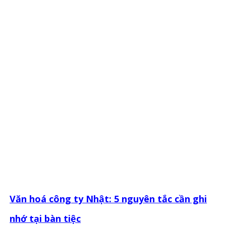
Văn hoá công ty Nhật: 5 nguyên tắc cần ghi
nhớ tại bàn tiệc