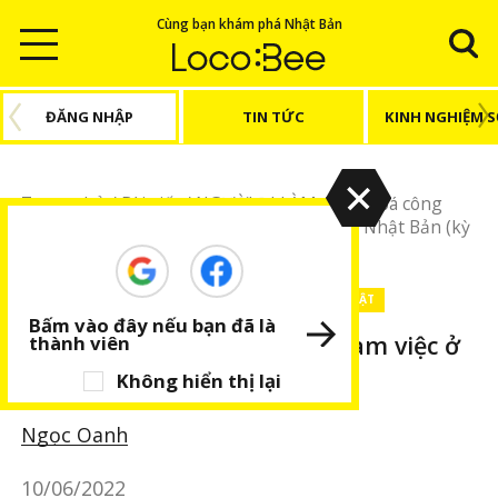
Cùng bạn khám phá Nhật Bản
ĐĂNG NHẬP
TIN TỨC
KINH NGHIỆM 
Trang chủ
/
Bài viết
/
NGƯỜI ĐI LÀM
/
Văn hoá công
sở
/
Sự khác biệt trong văn hoá làm việc ở Nhật Bản (kỳ
4)
NGƯỜI ĐI LÀM
Văn hoá công sở
BÀI VIẾT NỔI BẬT
Bấm vào đây nếu bạn đã là
Sự khác biệt trong văn hoá làm việc ở
thành viên
Nhật Bản (kỳ 4)
Không hiển thị lại
Ngọc Oanh
10/06/2022