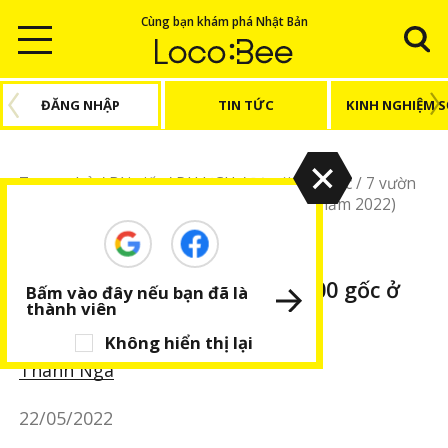
Cùng bạn khám phá Nhật Bản
ĐĂNG NHẬP
TIN TỨC
KINH NGHIỆM 
Trang chủ
/
Bài viết
/
DU LỊCH
/
Địa điểm khác
/
7 vườn
hồng quy mô hơn 1000 gốc ở Kanagawa (năm 2022)
DU LỊCH
Địa điểm khác
BÀI VIẾT NỔI BẬT
7 vườn hồng quy mô hơn 1000 gốc ở
Bấm vào đây nếu bạn đã là
thành viên
Kanagawa (năm 2022)
Không hiển thị lại
Thanh Nga
22/05/2022