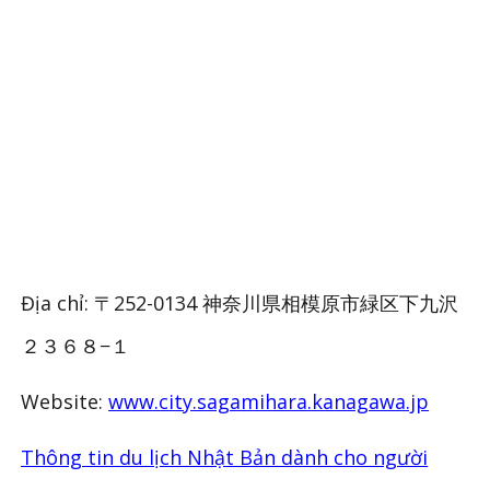
Địa chỉ: 〒252-0134 神奈川県相模原市緑区下九沢
２３６８−１
Website:
www.city.sagamihara.kanagawa.jp
Thông tin du lịch Nhật Bản dành cho người