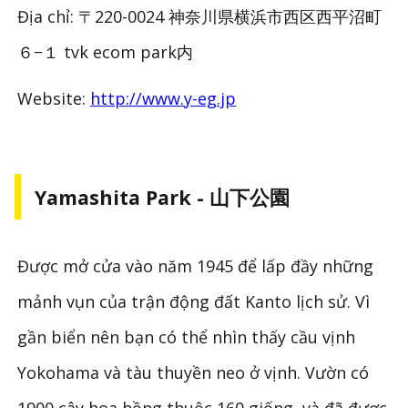
Địa chỉ: 〒220-0024 神奈川県横浜市西区西平沼町
６−１ tvk ecom park内
Website:
http://www.y-eg.jp
Yamashita Park - 山下公園
Được mở cửa vào năm 1945 để lấp đầy những
mảnh vụn của trận động đất Kanto lịch sử. Vì
gần biển nên bạn có thể nhìn thấy cầu vịnh
Yokohama và tàu thuyền neo ở vịnh. Vườn có
1900 cây hoa hồng thuộc 160 giống, và đã được