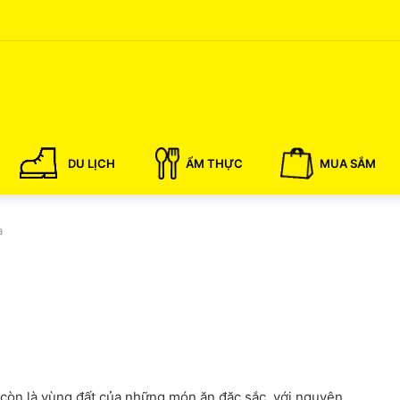
DU LỊCH
ẨM THỰC
MUA SẮM
a
còn là vùng đất của những món ăn đặc sắc, với nguyên