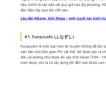
liệu chính là các sản vật quý giá của địa phương.
độc đáo này qua bài viết sau.
Lâu đài Hikone, tỉnh Shiga – một tuyệt tác kiến trú
#1. Funazushi (ふなずし)
Funazushi là một loại món ăn truyền thống đã tồn tạ
sản Văn hóa Dân gian Phi vật thể. Nó được tạo ra nh
đời, và dường như được ăn vào thời Heian (794 - 11
men được cho là có tác dụng tốt đến sức khỏe con 