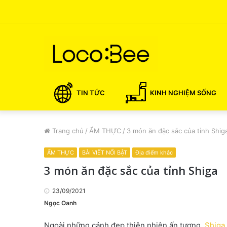
TIN TỨC
KINH NGHIỆM SỐNG
Trang chủ
/
ẨM THỰC
/
3 món ăn đặc sắc của tỉnh Shig
ẨM THỰC
BÀI VIẾT NỔI BẬT
Địa điểm khác
3 món ăn đặc sắc của tỉnh Shiga
23/09/2021
Ngọc Oanh
Ngoài những cảnh đẹp thiên nhiên ấn tượng,
Shiga