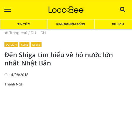
Menu
Sea
TIN TỨC
KINH NGHIỆM SỐNG
DU LỊCH
Trang chủ
/
DU LỊCH
DU LỊCH
Kyoto
Osaka
Đến Shiga tìm hiểu về hồ nước lớn
nhất Nhật Bản
14/08/2018
Thanh Nga