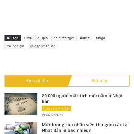
Tags
Biwa
du lịch
hồ nước ngọt
Kansai
Shiga
trải nghiệm
vẻ đẹp Nhật Bản
Đọc nhiều
Bài mới
80.000 người mất tích mỗi năm ở Nhật
Bản
Cuộc sống Nhật Bản
13/12/2021
Mức lương của nhân viên thu gom rác tại
Nhật Bản là bao nhiêu?