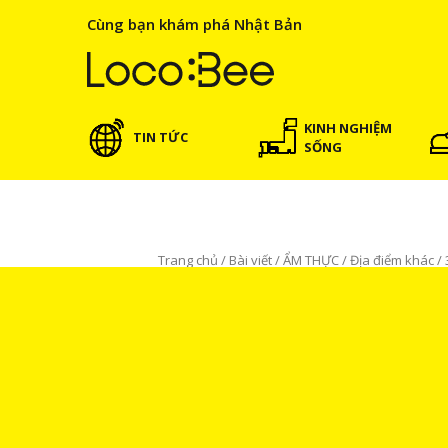
Cùng bạn khám phá Nhật Bản
KINH NGHIỆM
TIN TỨC
SỐNG
Trang chủ
/
Bài viết
/
ẨM THỰC
/
Địa điểm khác
/
ẨM THỰC
Địa điểm khác
BÀI VIẾT NỔI B
3 lựa chọn ẩm thực vùng 
Thanh Nga