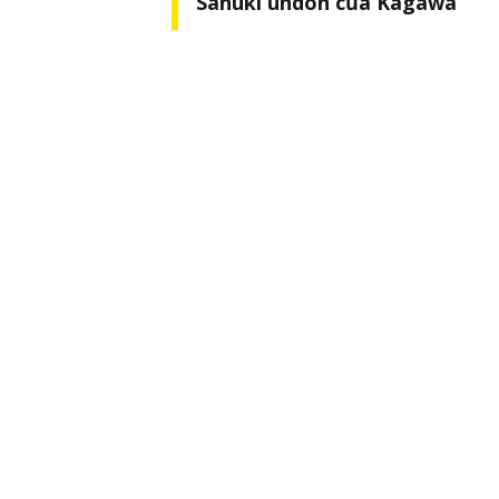
Sanuki undon của Kagawa