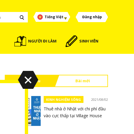
Tiếng Việt
Đăng nhập
NGƯỜI ĐI LÀM
SINH VIÊN
Đọc nhiều
Bài mới
KINH NGHIỆM SỐNG
2021/08/02
Thuê nhà ở Nhật với chi phí đầu
vào cực thấp tại Village House