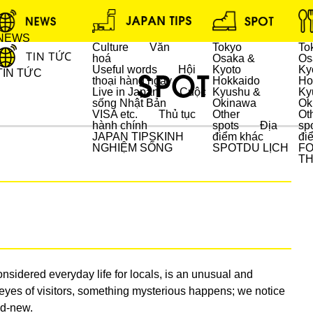
NEWS
Culture
Văn
Tokyo
To
hoá
Osaka &
Os
Useful words
Hội
Kyoto
Ky
TIN TỨC
thoại hàng ngày
Hokkaido
Ho
Live in Japan
Cuộc
Kyushu &
Ky
sống Nhật Bản
Okinawa
Ok
DU LỊCH
VISA etc.
Thủ tục
Other
Ot
hành chính
spots
Địa
sp
JAPAN TIPS
KINH
điểm khác
đi
NGHIỆM SỐNG
SPOT
DU LỊCH
F
T
onsidered everyday life for locals, is an unusual and
 eyes of visitors, something mysterious happens; we notice
nd-new.