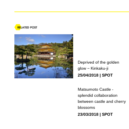
Deprived of the golden
glow − Kinkaku-ji
25/04/2018
SPOT
Matsumoto Castle -
splendid collaboration
between castle and cherry
blossoms
23/03/2018
SPOT