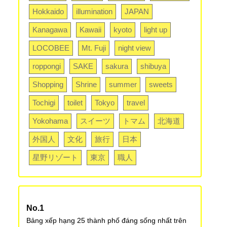
Hokkaido
illumination
JAPAN
Kanagawa
Kawaii
kyoto
light up
LOCOBEE
Mt. Fuji
night view
roppongi
SAKE
sakura
shibuya
Shopping
Shrine
summer
sweets
Tochigi
toilet
Tokyo
travel
Yokohama
スイーツ
トマム
北海道
外国人
文化
旅行
日本
星野リゾート
東京
職人
Bảng xếp hạng 25 thành phố đáng sống nhất trên