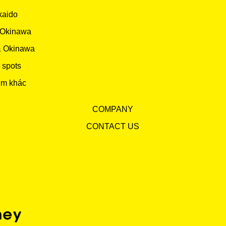
kaido
 Okinawa
& Okinawa
 spots
ểm khác
COMPANY
CONTACT US