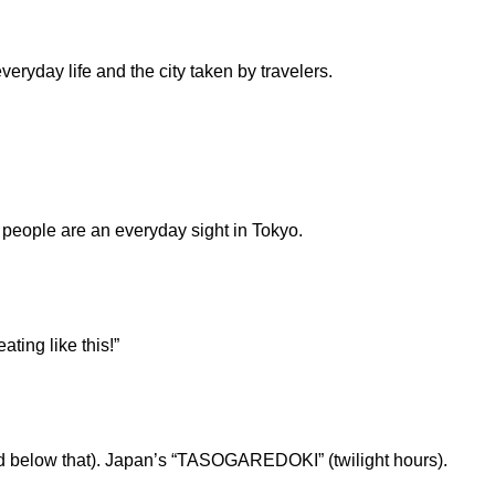
eryday life and the city taken by travelers.
 people are an everyday sight in Tokyo.
ting like this!”
d below that). Japan’s “TASOGAREDOKI” (twilight hours).