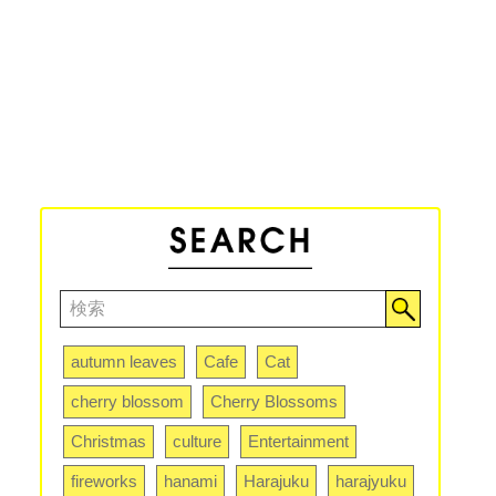
autumn leaves
Cafe
Cat
cherry blossom
Cherry Blossoms
Christmas
culture
Entertainment
fireworks
hanami
Harajuku
harajyuku