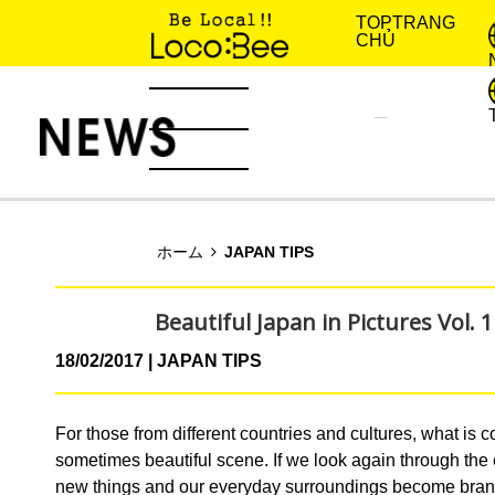
TOP
TRANG
CHỦ
KINH NGHIỆM SỐNG
TIN TỨC
ホーム
JAPAN TIPS
Beautiful Japan in Pictures Vol. 1
18/02/2017
JAPAN TIPS
For those from different countries and cultures, what is c
sometimes beautiful scene. If we look again through the
new things and our everyday surroundings become bra