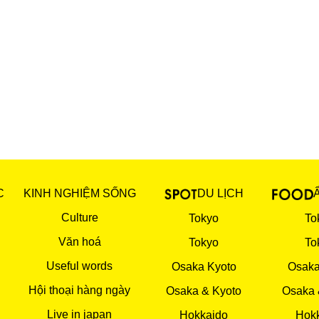
C
KINH NGHIỆM SỐNG
DU LỊCH
Culture
Tokyo
To
Văn hoá
Tokyo
To
Useful words
Osaka Kyoto
Osaka
Hội thoại hàng ngày
Osaka & Kyoto
Osaka 
Live in japan
Hokkaido
Hok