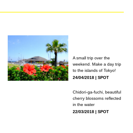
A small trip over the
weekend. Make a day trip
to the islands of Tokyo!
24/04/2018
SPOT
Chidori-ga-fuchi, beautiful
cherry blossoms reflected
in the water
22/03/2018
SPOT