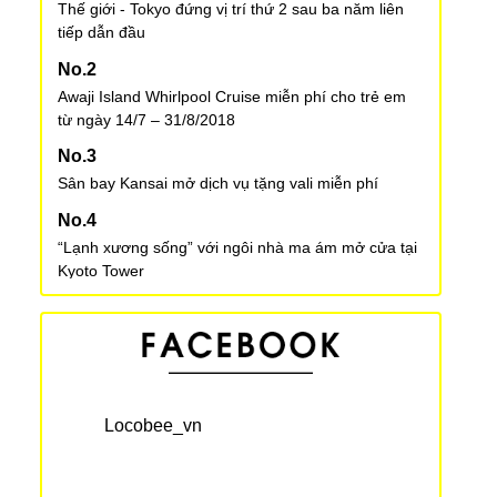
Thế giới - Tokyo đứng vị trí thứ 2 sau ba năm liên
tiếp dẫn đầu
Awaji Island Whirlpool Cruise miễn phí cho trẻ em
từ ngày 14/7 – 31/8/2018
Sân bay Kansai mở dịch vụ tặng vali miễn phí
“Lạnh xương sống” với ngôi nhà ma ám mở cửa tại
Kyoto Tower
Good to know! Restroom Map Vol. 2, Shibuya and
Harajuku
Vua của các loại trái cây: 1 phút bán 8000 quả
Locobee_vn
Học phí của các trường Đại học Nhật Bản