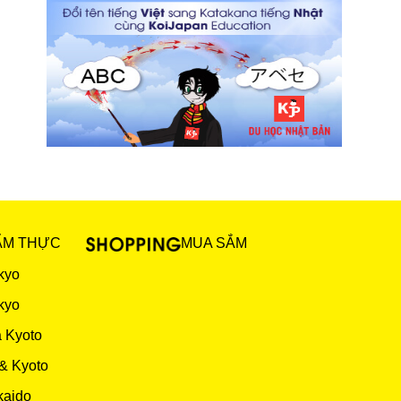
ẨM THỰC
MUA SẮM
kyo
kyo
 Kyoto
& Kyoto
kaido