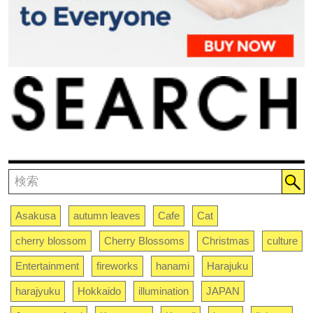
Asakusa
autumn leaves
Cafe
Cat
cherry blossom
Cherry Blossoms
Christmas
culture
Entertainment
fireworks
hanami
Harajuku
harajyuku
Hokkaido
illumination
JAPAN