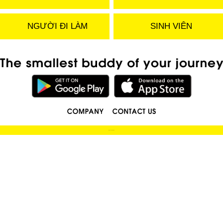
NGƯỜI ĐI LÀM
SINH VIÊN
(C) 2019 LOCOBEE