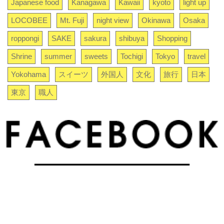
Japanese food
Kanagawa
Kawaii
kyoto
light up
LOCOBEE
Mt. Fuji
night view
Okinawa
Osaka
roppongi
SAKE
sakura
shibuya
Shopping
Shrine
summer
sweets
Tochigi
Tokyo
travel
Yokohama
スイーツ
外国人
文化
旅行
日本
東京
職人