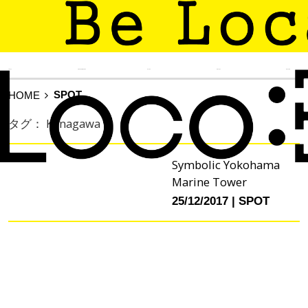
TIN TỨC
KINH NGHIỆM SỐNG
DU LỊCH
ẨM THỰC
MUA SẮM
SPOT
HOME
タグ： Kanagawa
Symbolic Yokohama
Marine Tower
25/12/2017
SPOT