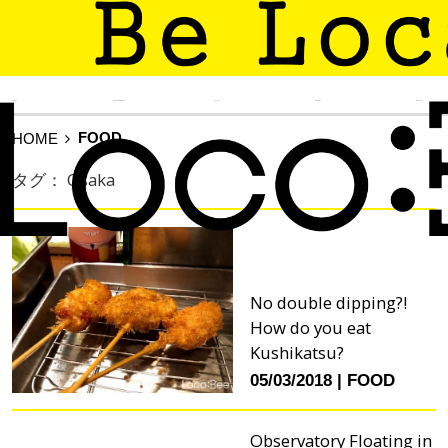
TIN TỨC
KINH NGHIỆM SỐNG
DU LỊCH
ẨM THỰC
MUA SẮM
FOOD
HOME
タグ： Osaka
No double dipping?!
How do you eat
Kushikatsu?
05/03/2018
FOOD
Observatory Floating in