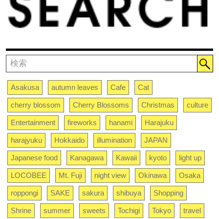
Asakusa
autumn leaves
Cafe
Cat
cherry blossom
Cherry Blossoms
Christmas
culture
Entertainment
fireworks
hanami
Harajuku
harajyuku
Hokkaido
illumination
JAPAN
Japanese food
Kanagawa
Kawaii
kyoto
light up
LOCOBEE
Mt. Fuji
night view
Okinawa
Osaka
roppongi
SAKE
sakura
shibuya
Shopping
Shrine
summer
sweets
Tochigi
Tokyo
travel