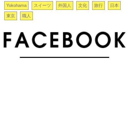
Yokohama
スイーツ
外国人
文化
旅行
日本
東京
職人