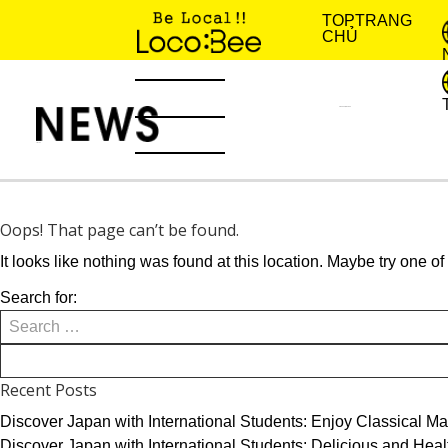
TOP
TRANG
CHỦ
KINH NGHIỆM SỐNG
TIN TỨC
Oops! That page can’t be found.
It looks like nothing was found at this location. Maybe try one o
Search for:
Recent Posts
Discover Japan with International Students: Enjoy Classical M
Discover Japan with International Students: Delicious and He