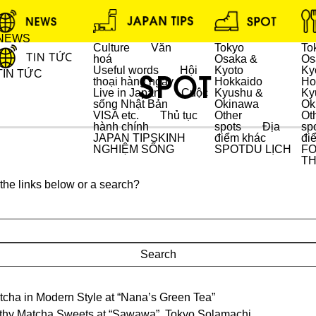
NEWS
Culture
Văn
Tokyo
To
hoá
Osaka &
Os
Useful words
Hội
Kyoto
Ky
TIN TỨC
thoại hàng ngày
Hokkaido
Ho
Live in Japan
Cuộc
Kyushu &
Ky
sống Nhật Bản
Okinawa
Ok
DU LỊCH
VISA etc.
Thủ tục
Other
Ot
hành chính
spots
Địa
sp
JAPAN TIPS
KINH
điểm khác
đi
NGHIỆM SỐNG
SPOT
DU LỊCH
F
T
f the links below or a search?
atcha in Modern Style at “Nana’s Green Tea”
althy Matcha Sweets at “Sawawa”, Tokyo Solamachi