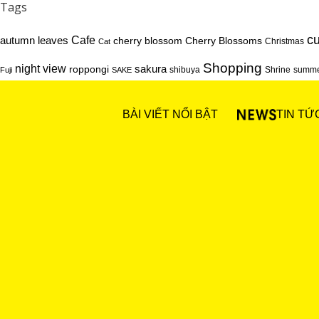
Tags
cu
Cafe
autumn leaves
cherry blossom
Cherry Blossoms
Christmas
Cat
Shopping
night view
sakura
roppongi
shibuya
Shrine
summ
Fuji
SAKE
BÀI VIẾT NỔI BẬT
TIN TỨ