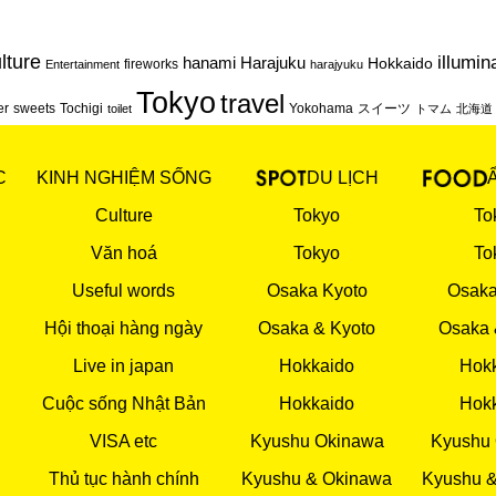
lture
illumin
hanami
Harajuku
Hokkaido
fireworks
Entertainment
harajyuku
Tokyo
travel
er
sweets
Tochigi
Yokohama
スイーツ
toilet
トマム
北海道
C
KINH NGHIỆM SỐNG
DU LỊCH
Culture
Tokyo
To
Văn hoá
Tokyo
To
Useful words
Osaka Kyoto
Osaka
Hội thoại hàng ngày
Osaka & Kyoto
Osaka 
Live in japan
Hokkaido
Hok
Cuộc sống Nhật Bản
Hokkaido
Hok
VISA etc
Kyushu Okinawa
Kyushu
Thủ tục hành chính
Kyushu & Okinawa
Kyushu 