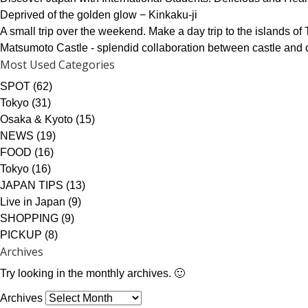
Deprived of the golden glow − Kinkaku-ji
A small trip over the weekend. Make a day trip to the islands of 
Matsumoto Castle - splendid collaboration between castle and
Most Used Categories
SPOT
(62)
Tokyo
(31)
Osaka & Kyoto
(15)
NEWS
(19)
FOOD
(16)
Tokyo
(16)
JAPAN TIPS
(13)
Live in Japan
(9)
SHOPPING
(9)
PICKUP
(8)
Archives
Try looking in the monthly archives. 🙂
Archives