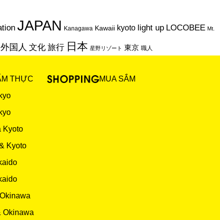
JAPAN
ation
light up
LOCOBEE
kyoto
Kawaii
Kanagawa
Mt.
日本
外国人
文化
旅行
東京
職人
星野リゾート
ẨM THỰC
MUA SẮM
kyo
kyo
 Kyoto
& Kyoto
kaido
kaido
 Okinawa
& Okinawa