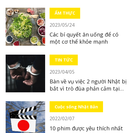
bỏ xác con mới sinh
ẨM THỰC
2023/05/24
Các bí quyết ăn uống để có
một cơ thể khỏe mạnh
TIN TỨC
2023/04/05
Bàn về vụ việc 2 người Nhật bị
bắt vì trò đùa phản cảm tại
quán ăn
Cuộc sống Nhật Bản
2022/02/07
10 phim được yêu thích nhất