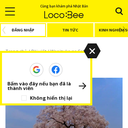
Cùng bạn khám phá Nhật Bản
ĐĂNG NHẬP
TIN TỨC
KINH NGHIỆM 
Trang chủ
/
Bài viết
/
Wanizuka no Sakura
Wanizuka no Sakura
Bấm vào đây nếu bạn đã là
thành viên
Không hiển thị lại