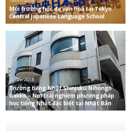
Môi trường học đa văn hoá tại Tokyo
Central Japanese Language School
30/05/2018
Trường tiếng Nhật Shinjuku Nihongo
Gakko – Nơi trải nghiệm phương pháp
học tiếng Nhật đặc biệt tại Nhật Bản