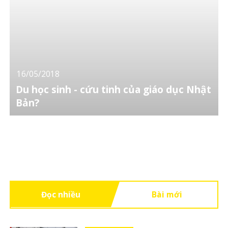
16/05/2018
Du học sinh - cứu tinh của giáo dục Nhật
Bản?
Đọc nhiều
Bài mới