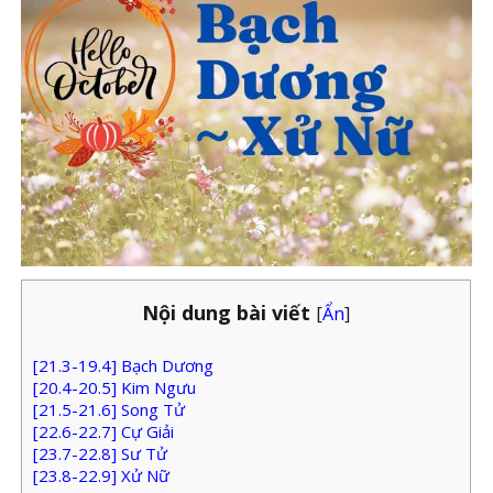
Nội dung bài viết
[
Ẩn
]
[21.3-19.4] Bạch Dương
[20.4-20.5] Kim Ngưu
[21.5-21.6] Song Tử
[22.6-22.7] Cự Giải
[23.7-22.8] Sư Tử
[23.8-22.9] Xử Nữ