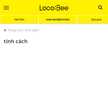
Menu
Sea
TIN TỨC
KINH NGHIỆM SỐNG
DU LỊCH
Trang chủ
/
tính cách
tính cách