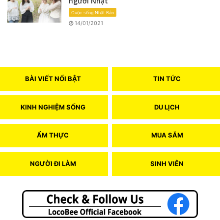
người Nhật
Cuộc sống Nhật Bản
14/01/2021
BÀI VIẾT NỔI BẬT
TIN TỨC
KINH NGHIỆM SỐNG
DU LỊCH
ẨM THỰC
MUA SẮM
NGƯỜI ĐI LÀM
SINH VIÊN