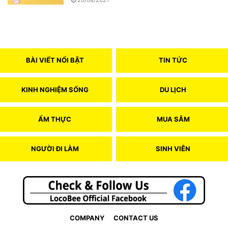
20/08/2021
BÀI VIẾT NỔI BẬT
TIN TỨC
KINH NGHIỆM SỐNG
DU LỊCH
ẨM THỰC
MUA SẮM
NGƯỜI ĐI LÀM
SINH VIÊN
COMPANY
CONTACT US