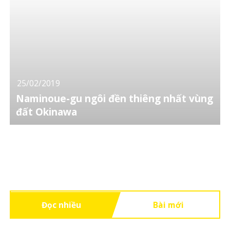
25/02/2019
Naminoue-gu ngôi đền thiêng nhất vùng
đất Okinawa
Đọc nhiều
Bài mới