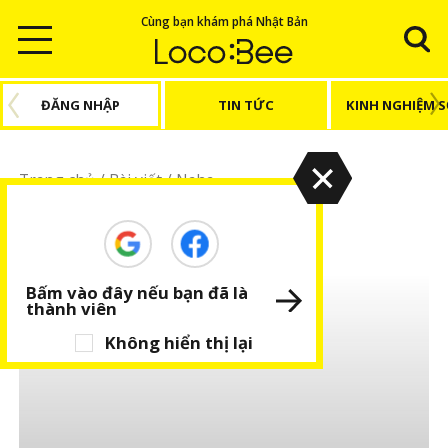
Cùng bạn khám phá Nhật Bản
ĐĂNG NHẬP
TIN TỨC
KINH NGHIỆM 
Trang chủ
/
Bài viết
/
Naha
Naha
Bấm vào đây nếu bạn đã là
thành viên
Không hiển thị lại