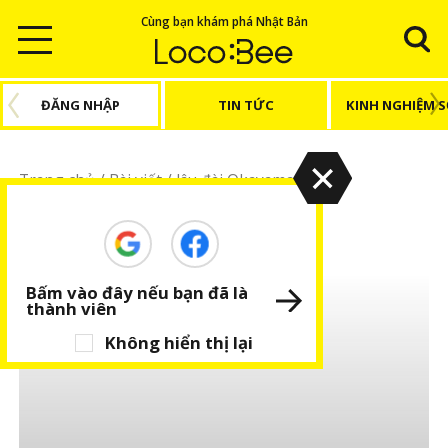
Cùng bạn khám phá Nhật Bản
ĐĂNG NHẬP
TIN TỨC
KINH NGHIỆM 
Trang chủ
/
Bài viết
/
lâu đài Okayama
lâu đài Okayama
Bấm vào đây nếu bạn đã là
thành viên
Không hiển thị lại