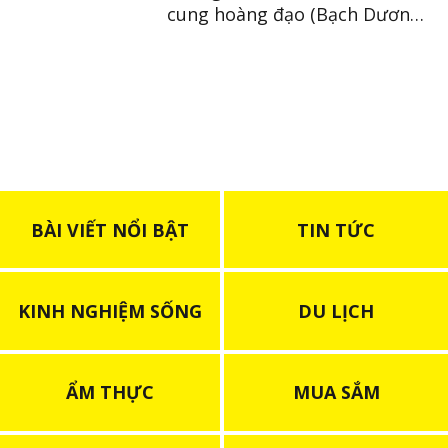
cung hoàng đạo (Bạch Dương
~ Xử Nữ)
BÀI VIẾT NỔI BẬT
TIN TỨC
KINH NGHIỆM SỐNG
DU LỊCH
ẨM THỰC
MUA SẮM