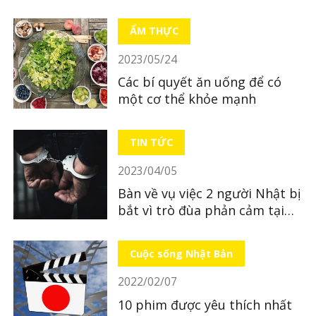
bỏ xác con mới sinh
ẨM THỰC
2023/05/24
Các bí quyết ăn uống để có
một cơ thể khỏe mạnh
TIN TỨC
2023/04/05
Bàn về vụ việc 2 người Nhật bị
bắt vì trò đùa phản cảm tại
quán ăn
Cuộc sống Nhật Bản
2022/02/07
10 phim được yêu thích nhất