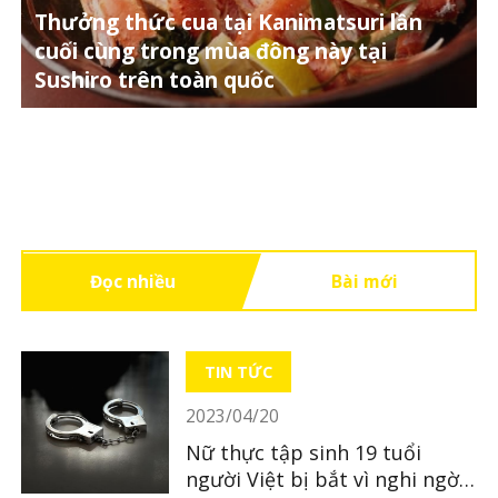
Thưởng thức cua tại Kanimatsuri lần
cuối cùng trong mùa đông này tại
Sushiro trên toàn quốc
Đọc nhiều
Bài mới
TIN TỨC
2023/04/20
Nữ thực tập sinh 19 tuổi
người Việt bị bắt vì nghi ngờ