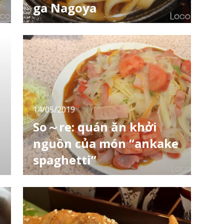
ga Nagoya
Nagoya là nơi có đặc trưng về ẩm thực khá
phong phú, nếu chỉ đến đây du lịch 1 lần chắc
chắn không thể thưởng thức hết các món
ngon được. Trong số đó phải kể đến
"kishimen" với sợi mì dẹt khác hẳn so với
ramen và udon thông thường. Để đỡ mất
công đi xa tìm kiếm, hãy tới quán
"Miyakishimen Shun" nằm
14/05/2019
So～re: quán ăn khởi
nguồn của món “ankake
spaghetti”
Nagoya là thành phố ngập tràn những món
ăn ngon, trong số đó “ankake spaghetti”
chính là đại diện cho ẩm thực hạng B ở đây.
Nếu chỉ nhìn qua bạn sẽ không có ấn tượng
gì về món ăn này nhưng hương vị của nó thì