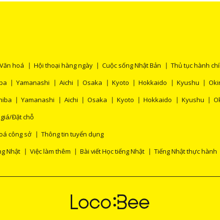
Văn hoá
Hội thoại hàng ngày
Cuộc sống Nhật Bản
Thủ tục hành ch
ba
Yamanashi
Aichi
Osaka
Kyoto
Hokkaido
Kyushu
Ok
hiba
Yamanashi
Aichi
Osaka
Kyoto
Hokkaido
Kyushu
O
 giá/Đặt chỗ
oá công sở
Thông tin tuyển dụng
ng Nhật
Việc làm thêm
Bài viết Học tiếng Nhật
Tiếng Nhật thực hành