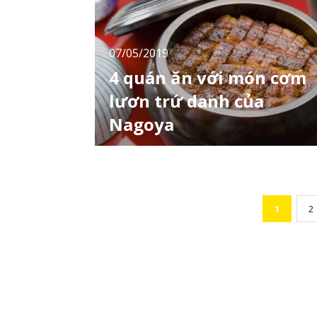
chắn trong chúng ta sẽ có người mong muốn
được thấy chúng thật gần đúng không nào? 
07/05/2019
4 quán ăn với món cơm
lươn trứ danh của
Nagoya
Ngoài món cánh gà nổi tiếng gần xa, tới
Nagoya bạn nhất định phải ăn Hitsumabushi
– món ăn tiêu biểu của nơi đây. Hitsumabush
là lươn nướng được cắt miếng sẵn ăn cùng
cơm nóng. Lươn là món ăn cao cấp nên nếu
1
2
đến Nagoya đừng quên thưởng thức món
này tại một số quán ăn sau. ５địa chỉ ăn cán
gà ngo