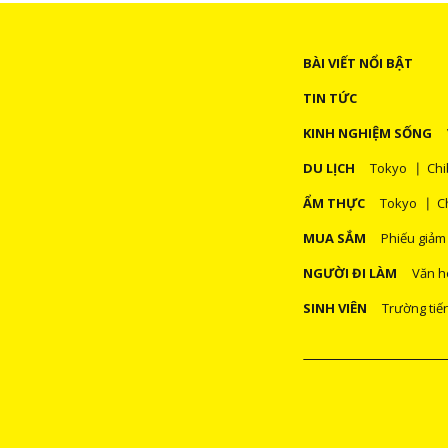
BÀI VIẾT NỔI BẬT
TIN TỨC
KINH NGHIỆM SỐNG
DU LỊCH
Tokyo
Chi
ẨM THỰC
Tokyo
C
MUA SẮM
Phiếu giảm
NGƯỜI ĐI LÀM
Văn h
SINH VIÊN
Trường tiế