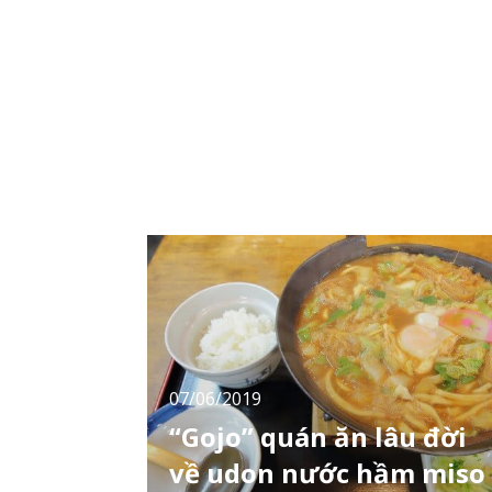
và nhiều di sản văn hoá. Điểm nhanh một s
07/06/2019
“Gojo” quán ăn lâu đời
về udon nước hầm miso