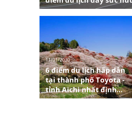
Himakaijima (日間賀島) là 1 trong 3 hòn đảo
nhỏ ngoài khơi bờ biển Aichi, được bao quan
bởi vịnh Mikawa và nổi tiếng với bạch tuộc
nên còn được gọi là “Đảo bạch tuộc” và
“Fugu” (cá nóc). Toàn bộ hòn đảo được công
nhận là Đài tưởng niệm quốc gia Mikawawan.
5 địa chỉ ẩm thực tại Little World ở Aichi
11/01/2020
6 điểm du lịch hấp dẫn
tại thành phố Toyota -
tỉnh Aichi nhất định
phải ghé thăm
Aichi là tỉnh nằm ở phần trung tâm trên quần
đảo Nhật Bản, tự hào là tỉnh có dân số đứng
thứ 4 cả nước sau Tokyo, Kanagawa và
Osaka. Bên cạnh việc là một căn cứ điểm
chính về ngành công nghiệp sản xuất, Aichi
còn là địa phương có thiên nhiên phong phú