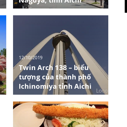
Nếu bạn là người yêu thích khám phá và tìm
h
hiểu về khoa học vũ trụ thì Bảo tàng Khoa
học thành phố Nagoya (名古屋市科学館), tỉnh
Aichi chính là sự lựa chọn hoàn hảo. Nơi đây
là một địa điểm vô cùng thú vị với các triển
lãm bổ ích và sinh động cho mọi lứa tuổi. Bảo
tàng tự nhiên và khoa học quốc gia
12/10/2019
Twin Arch 138 – biểu
tượng của thành phố
Ichinomiya tỉnh Aichi
Nhắc đến các toà nhà ở tỉnh Aichi phải kể
đến Nagoya TV Tower và Higashiyama Sky
Tower ở thành phố Nagoya. Tuy nhiên có
một toà nhà khá đặc biệt dành cho những ai
thích khám phá kiến trúc, đó là Twin Arch 138
ở thành phố Ichinomiya. Thành phố