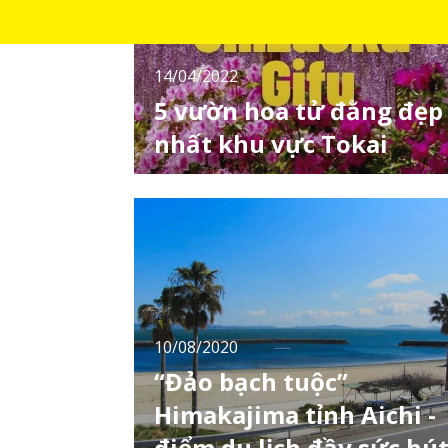
14/04/2022
5 vườn hoa tử đằng đẹp
nhất khu vực Tokai
Trong thời gian từ tháng 4 đến tháng 5 ở
Nhật Bản hoa tử đằng hay còn gọi là fuji là
một loài hoa mà bạn có thể để ngắm vào
thời gian này. Tại bài viết này, LocoBee sẽ
giới thiệu tới bạn 5 địa điểm ngắm hoa tử
đằng lý tưởng nhất ở khu vực Tokai và cụ thể
là Aichi, Shizuoka và Gifu. Cùng theo chân
10/08/2020
“Đảo bạch tuộc”
Himakajima tỉnh Aichi -
điểm du lịch đầy sức hú