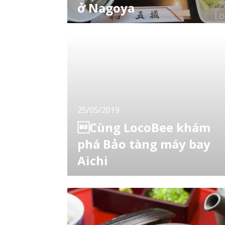
ở Nagoya
Miso nikomi udon hay udon nước hầm miso
là món ăn từ lâu đã được yêu thích ở
Nagoya. Đúng như tên gọi của nó, đây là
món hầm udon bằng nước súp có vị miso.
Tại thành phố Nagoya, món này được xếp
vào hạng nhất nhì trong nền ẩm thực nên đi
đâu cũng thấy có quán ăn bán loại udon này.
Trong số các quán
25/05/2019
Cùng LocoBee khám
phá Bảo tàng máy bay
Aichi
Dù không phải là fan của máy bay nhưng khi
được ngắm máy bay hay lên máy bay thì có
thể nói ai cũng cảm thấy phấn khích. Nếu
tới sân bay thì việc ngắm nhìn phương tiện
khổng lồ này là hoàn toàn có thể nhưng chắc