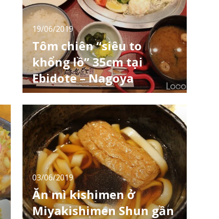
Ichinomiya nằm ở phía Bắc thành phố
Nagoya, giữa t
19/06/2019
Tôm chiên “siêu to
khổng lồ” 35cm tại
Ebidote – Nagoya
Tạm quên bà Tân "vê lốc" đi, hôm nay
LocoBee "jê lốc" sẽ giới thiệu tới các bạn
món tôm chiên siêu to khổng lồ đặc sản tại
Nagoya ở quán Ebidote. Quán ăn nằm ngay
gần ga Nagoya Esuka là khu trung tâm mua
sắm và ẩm thực dưới lòng đất ở ga Nagoya.
Giữa rất nhiều quán ăn nằm cạnh nhau là
Ebid
03/06/2019
Ăn mì kishimen ở
Miyakishimen Shun gần