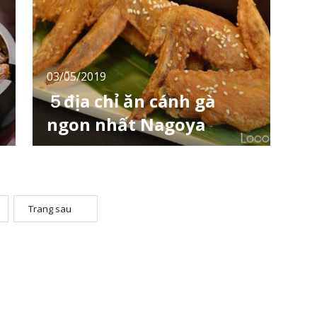
rất đặc biệt. Hãy đến với quán ăn “So～re” để
V
thưởng thức xem sao. Vị trí của So～re
03/05/2019
５địa chỉ ăn cánh gà
ngon nhất Nagoya
Đến Nagoya du lịch nhất định không thể bỏ
qua món cánh gà trứ danh tebasaki (手羽先).
i
Nếu chưa biết chọn quán nào để LocoBee
giới thiệu tới bạn quán cánh gà ngon “mất
lưỡi” nhé! Shidoribozu (地鶏坊主) Quán nhậu
Trang sau
này chỉ cách ga Nagoya 1 phút đi bộ. Chỗ
h
ngồi theo kiểu quầy và có cả bàn đôi phục