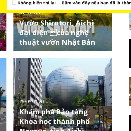
Không hiển thị lại
Bấm vào đây nếu bạn đã là thàn
01/01/2022
Vườn Shirotori, Aichi
đại diện của nghệ
thuật vườn Nhật Bản
Vườn Shirotori (白鳥庭園) tọa lạc tại thành
phố Nagoya, tỉnh Aichi, là một khu vườn
truyền thống kiểu Nhật có diện tích khoảng
3.7km2 với con đường chạy dọc theo bờ suối
và ao hồ. Nơi đây mang đến cho khách tham
quan bầu không khí yên bình cùng hương vị
của một Nhật Bản xưa cũ. Vườn Shirotori là
25/05/2020
Khám phá Bảo tàng
Khoa học thành phố
t
Nagoya, tỉnh Aichi