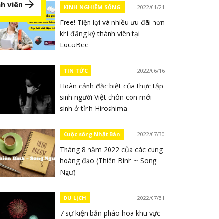
h viên
KINH NGHIỆM SỐNG
2022/01/21
Free! Tiện lợi và nhiều ưu đãi hơn
khi đăng ký thành viên tại
LocoBee
TIN TỨC
2022/06/16
Hoàn cảnh đặc biệt của thực tập
sinh người Việt chôn con mới
sinh ở tỉnh Hiroshima
Cuộc sống Nhật Bản
2022/07/30
Tháng 8 năm 2022 của các cung
hoàng đạo (Thiên Bình ~ Song
Ngư)
DU LỊCH
2022/07/31
7 sự kiện bắn pháo hoa khu vực