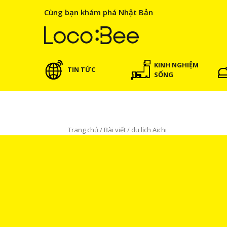
Cùng bạn khám phá Nhật Bản
KINH NGHIỆM
TIN TỨC
SỐNG
Trang chủ
/
Bài viết
/
du lịch Aichi
du lịch Aichi