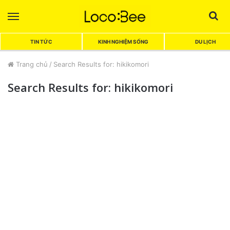
Menu
Sea
TIN TỨC
KINH NGHIỆM SỐNG
DU LỊCH
Trang chủ
/
Search Results for: hikikomori
Search Results for:
hikikomori