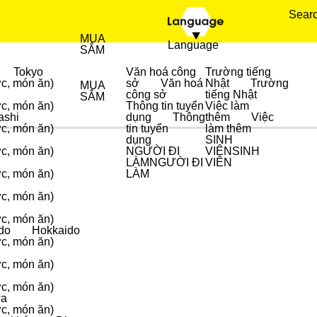
Sear
MUA
Language
SẮM
Tokyo
Văn hoá công
Trường tiếng
ực, món ăn)
sở
Văn hoá
Nhật
Trường
MUA
công sở
tiếng Nhật
SẮM
ực, món ăn)
Thông tin tuyển
Việc làm
ẨM THỰC
ashi
dụng
Thông
thêm
Việc
ực, món ăn)
tin tuyển
làm thêm
dụng
SINH
ực, món ăn)
NGƯỜI ĐI
VIÊN
SINH
LÀM
NGƯỜI ĐI
VIÊN
ực, món ăn)
LÀM
ực, món ăn)
ực, món ăn)
do
Hokkaido
ực, món ăn)
ực, món ăn)
u
ực, món ăn)
wa
ực, món ăn)