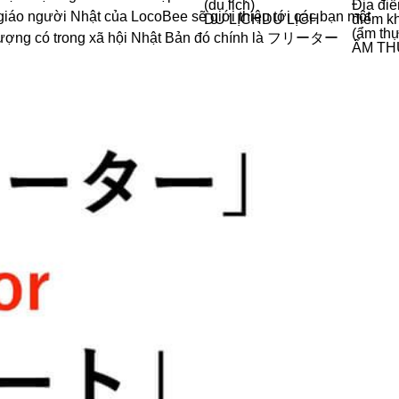
(du lịch)
Địa đi
 giáo người Nhật của LocoBee sẽ giới thiệu tới các bạn một
DU LỊCH
DU LỊCH
điểm k
(ẩm th
iện tượng có trong xã hội Nhật Bản đó chính là フリーター
ẨM T