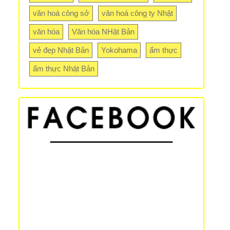
văn hoá công sở
văn hoá công ty Nhật
văn hóa
Văn hóa NHật Bản
vẻ đẹp Nhật Bản
Yokohama
ẩm thực
ẩm thực Nhật Bản