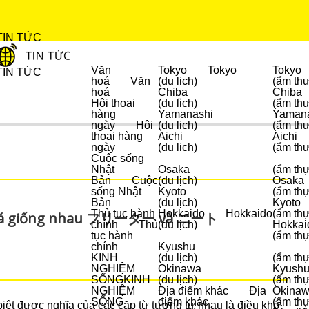
TIN TỨC
Văn
Tokyo
Tokyo
Tokyo
TIN TỨC
hoá
Văn
(du lịch)
(ẩm th
hoá
Chiba
Chiba
Hội thoại
(du lịch)
(ẩm th
DU LỊCH
hàng
Yamanashi
Yaman
ngày
Hội
(du lịch)
(ẩm th
thoại hàng
Aichi
Aichi
ngày
(du lịch)
(ẩm th
Cuộc sống
Nhật
Osaka
(ẩm th
Bản
Cuộc
(du lịch)
Osaka
sống Nhật
Kyoto
(ẩm th
Bản
(du lịch)
Kyoto
Thủ tục hành
Hokkaido
Hokkaido
(ẩm th
a khá giống nhau フリーター và ニート
chính
Thủ
(du lịch)
Hokkai
tục hành
(ẩm th
chính
Kyushu
KINH
(du lịch)
(ẩm th
NGHIỆM
Okinawa
Kyush
SỐNG
KINH
(du lịch)
(ẩm th
NGHIỆM
Địa điểm khác
Địa
Okina
SỐNG
điểm khác
(ẩm th
biệt được nghĩa của các cặp từ tương tự nhau là điều khó