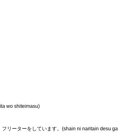
wo shiteimasu)
しています。(shain ni naritain desu ga