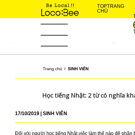
TOP
TRANG
CHỦ
TIN TỨC
KINH NGHIỆM SỐNG
Trang chủ
SINH VIÊN
Học tiếng Nhật: 2 từ có nghĩ
17/10/2019
SINH VIÊN
Đối với người học tiếng Nhật việc làm thế nào để phân 