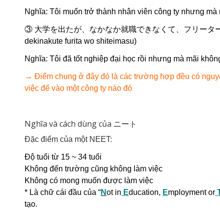
Nghĩa: Tôi muốn trở thành nhân viên công ty nhưng mà
③ 大学を出たが、なかなか就職できなくて、フリーターをやってい
dekinakute furita wo shiteimasu)
Nghĩa: Tôi đã tốt nghiệp đại học rồi nhưng mà mãi khôn
→ Điểm chung ở đây đó là các trường hợp đều có nguyện
việc để vào một công ty nào đó
Nghĩa và cách dùng của ニート
Đặc điểm của một NEET:
Độ tuổi từ 15 ~ 34 tuổi
Không đến trường cũng không làm việc
Không có mong muốn được làm việc
* Là chữ cái đầu của “
N
ot in
E
ducation,
E
mployment or
tạo.