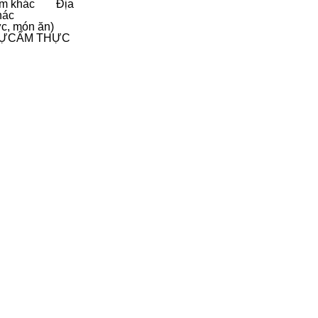
ểm khác
Địa
hác
ực, món ăn)
HỰC
ẨM THỰC