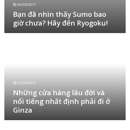
o
24/09/2017
b
Bạn đã nhìn thấy Sumo bao
a
giờ chưa? Hãy đến Ryogoku!
o
g
i
N
ờ
h
c
ữ
h
n
ư
g
a
c
?
ử
H
a
ã
23/09/2017
h
y
Những cửa hàng lâu đời và
à
đ
n
nổi tiếng nhất định phải đi ở
ế
g
n
Ginza
l
R
â
y
u
K
o
đ
a