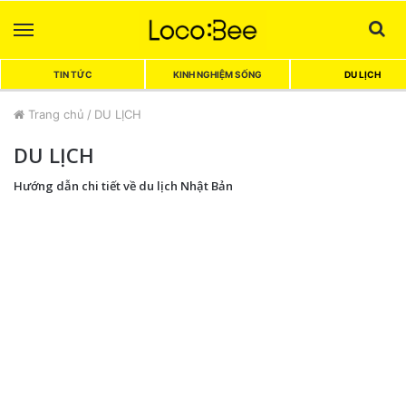
Menu
Sea
TIN TỨC
KINH NGHIỆM SỐNG
DU LỊCH
Trang chủ
/
DU LỊCH
DU LỊCH
Hướng dẫn chi tiết về du lịch Nhật Bản