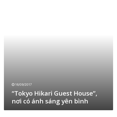
T
m
o
e
k
o
y
k
o
a
H
i
k
a
r
i
G
u
e
s
t
16/09/2017
H
“Tokyo Hikari Guest House”,
o
nơi có ánh sáng yên bình
u
s
e
T
”