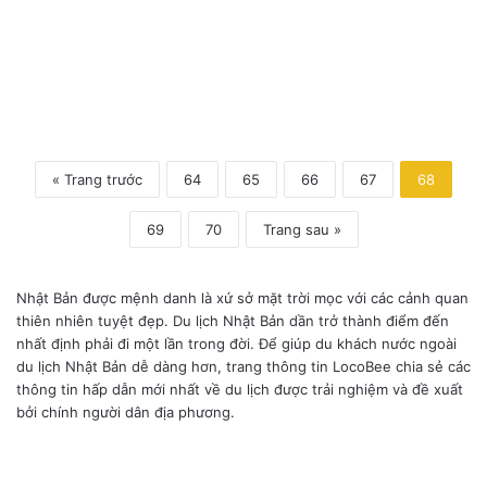
k
u
« Trang trước
64
65
66
67
68
69
70
Trang sau »
Nhật Bản được mệnh danh là xứ sở mặt trời mọc với các cảnh quan
thiên nhiên tuyệt đẹp. Du lịch Nhật Bản dần trở thành điểm đến
nhất định phải đi một lần trong đời. Để giúp du khách nước ngoài
du lịch Nhật Bản dễ dàng hơn, trang thông tin LocoBee chia sẻ các
thông tin hấp dẫn mới nhất về du lịch được trải nghiệm và đề xuất
bởi chính người dân địa phương.